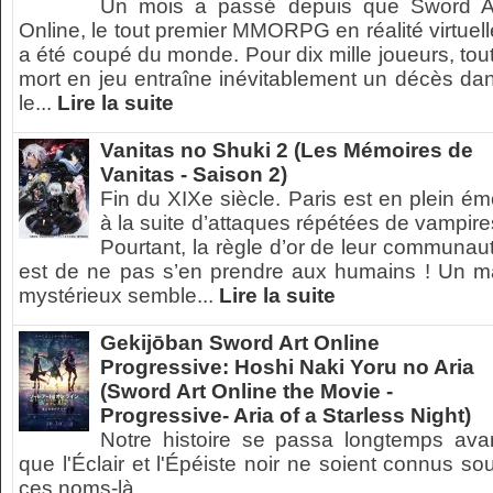
Un mois a passé depuis que Sword A
Online, le tout premier MMORPG en réalité virtuell
a été coupé du monde. Pour dix mille joueurs, tou
mort en jeu entraîne inévitablement un décès da
le...
Lire la suite
Vanitas no Shuki 2 (Les Mémoires de
Vanitas - Saison 2)
Fin du XIXe siècle. Paris est en plein ém
à la suite d’attaques répétées de vampire
Pourtant, la règle d’or de leur communau
est de ne pas s’en prendre aux humains ! Un m
mystérieux semble...
Lire la suite
Gekijōban Sword Art Online
Progressive: Hoshi Naki Yoru no Aria
(Sword Art Online the Movie -
Progressive- Aria of a Starless Night)
Notre histoire se passa longtemps ava
que l'Éclair et l'Épéiste noir ne soient connus so
ces noms-là...