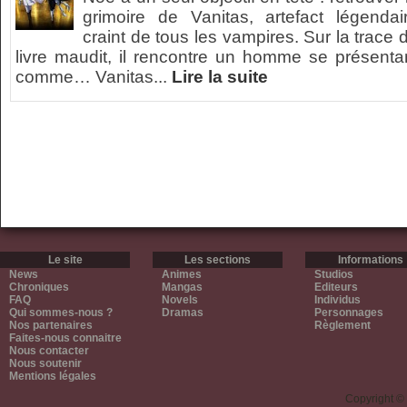
grimoire de Vanitas, artefact légendai
craint de tous les vampires. Sur la trace 
livre maudit, il rencontre un homme se présenta
comme… Vanitas...
Lire la suite
Le site
Les sections
Informations
News
Animes
Studios
Chroniques
Mangas
Editeurs
FAQ
Novels
Individus
Qui sommes-nous ?
Dramas
Personnages
Nos partenaires
Règlement
Faites-nous connaitre
Nous contacter
Nous soutenir
Mentions légales
Copyright ©