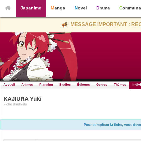
Japanime
Manga
Novel
Drama
Communa
MESSAGE IMPORTANT : REC
Accueil
Animes
Planning
Studios
Éditeurs
Genres
Thèmes
Indiv
KAJIURA Yuki
Fiche d'individu
Pour compléter la fiche, vous deve