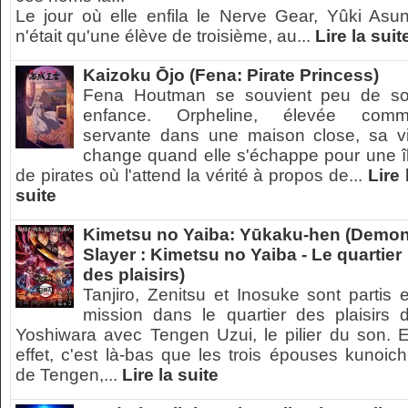
Le jour où elle enfila le Nerve Gear, Yûki Asu
n'était qu'une élève de troisième, au...
Lire la suit
Kaizoku Ōjo (Fena: Pirate Princess)
Fena Houtman se souvient peu de s
enfance. Orpheline, élevée com
servante dans une maison close, sa v
change quand elle s'échappe pour une î
de pirates où l'attend la vérité à propos de...
Lire 
suite
Kimetsu no Yaiba: Yūkaku-hen (Demo
Slayer : Kimetsu no Yaiba - Le quartier
des plaisirs)
Tanjiro, Zenitsu et Inosuke sont partis 
mission dans le quartier des plaisirs 
Yoshiwara avec Tengen Uzui, le pilier du son. 
effet, c'est là-bas que les trois épouses kunoich
de Tengen,...
Lire la suite