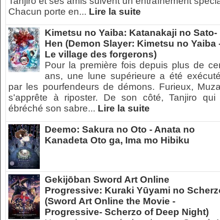
Tanjiro et ses amis suivent un entraînement spécia
Chacun porte en...
Lire la suite
Kimetsu no Yaiba: Katanakaji no Sato-
Hen (Demon Slayer: Kimetsu no Yaiba 
Le village des forgerons)
Pour la première fois depuis plus de ce
ans, une lune supérieure a été exécut
par les pourfendeurs de démons. Furieux, Muz
s'apprête à riposter. De son côté, Tanjiro qui
ébréché son sabre...
Lire la suite
Deemo: Sakura no Oto - Anata no
Kanadeta Oto ga, Ima mo Hibiku
Gekijōban Sword Art Online
Progressive: Kuraki Yūyami no Scherz
(Sword Art Online the Movie -
Progressive- Scherzo of Deep Night)