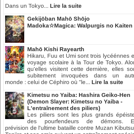
Dans un Tokyo...
Lire la suite
Gekijōban Mahō Shōjo
Madoka☆Magica: Walpurgis no Kaiten
Mahō Kishi Rayearth
Hikaru, Fuu et Umi sont trois lycéénnes 
voyage scolaire à la Tour de Tokyo. Alo
qu'elles visitent cette dernière, elles so
subitement invoquées dans un aut
monde : celui de Céphiro où "le...
Lire la suite
Kimetsu no Yaiba: Hashira Geiko-Hen
(Demon Slayer: Kimetsu no Yaiba -
L'entraînement des piliers)
Les piliers sont les plus grands épéist
des pourfendeurs de démons. 
prévision de l'ultime bataille contre Muzan Kibutsuj