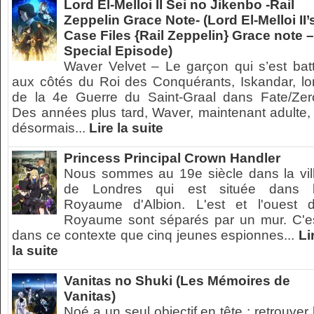
Lord El-Melloi II Sei no Jikenbo -Rail
Zeppelin Grace Note- (Lord El-Melloi II’
Case Files {Rail Zeppelin} Grace note –
Special Episode)
Waver Velvet – Le garçon qui s’est bat
aux côtés du Roi des Conquérants, Iskandar, lo
de la 4e Guerre du Saint-Graal dans Fate/Zer
Des années plus tard, Waver, maintenant adulte,
désormais...
Lire la suite
Princess Principal Crown Handler
Nous sommes au 19e siècle dans la vil
de Londres qui est située dans 
Royaume d'Albion. L'est et l'ouest 
Royaume sont séparés par un mur. C'e
dans ce contexte que cinq jeunes espionnes...
Li
la suite
Vanitas no Shuki (Les Mémoires de
Vanitas)
Noé a un seul objectif en tête : retrouver 