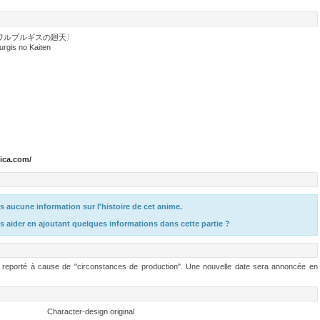
ワルプルギスの廻天〉
rgis no Kaiten
ica.com/
 aucune information sur l'histoire de cet anime.
s aider en ajoutant quelques informations dans cette partie ?
té reporté à cause de "circonstances de production". Une nouvelle date sera annoncée en
Character-design original