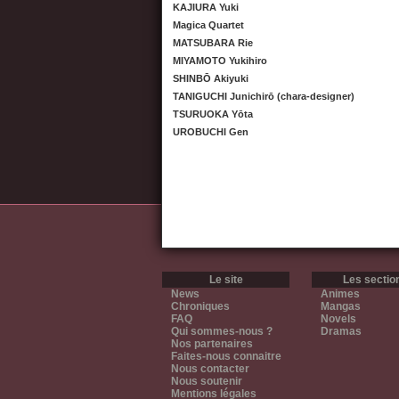
KAJIURA Yuki
Magica Quartet
MATSUBARA Rie
MIYAMOTO Yukihiro
SHINBŌ Akiyuki
TANIGUCHI Junichirō (chara-designer)
TSURUOKA Yōta
UROBUCHI Gen
Le site
Les sectio
News
Animes
Chroniques
Mangas
FAQ
Novels
Qui sommes-nous ?
Dramas
Nos partenaires
Faites-nous connaitre
Nous contacter
Nous soutenir
Mentions légales