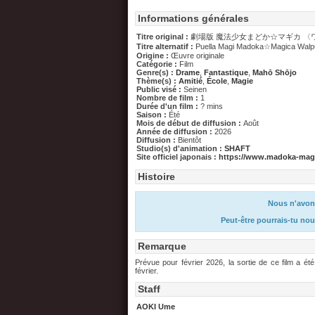
Informations générales
Titre original :
劇場版 魔法少女まどか☆マギカ 〈
Titre alternatif :
Puella Magi Madoka☆Magica Walpu
Origine :
Œuvre originale
Catégorie :
Film
Genre(s) :
Drame
,
Fantastique
,
Mahō Shōjo
Thème(s) :
Amitié
,
École
,
Magie
Public visé :
Seinen
Nombre de film :
1
Durée d'un film :
? mins
Saison :
Été
Mois de début de diffusion :
Août
Année de diffusion :
2026
Diffusion :
Bientôt
Studio(s) d'animation :
SHAFT
Site officiel japonais :
https://www.madoka-mag
Histoire
Nous n'avons
Peut-être pourrais-tu nou
Remarque
Prévue pour février 2026, la sortie de ce film a é
février.
Staff
AOKI Ume