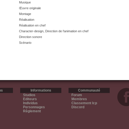
Musique
Œuvre originale
Montage
Réalisation
Réalisation en chef
Character-design, Direction de l'animation en chef
Direction sonore
Scénario
ns
Informations
Communauté
Studios
Forum
Editeurs
Membres
Individus
Classement Icp
Personnages
Discord
Règlement