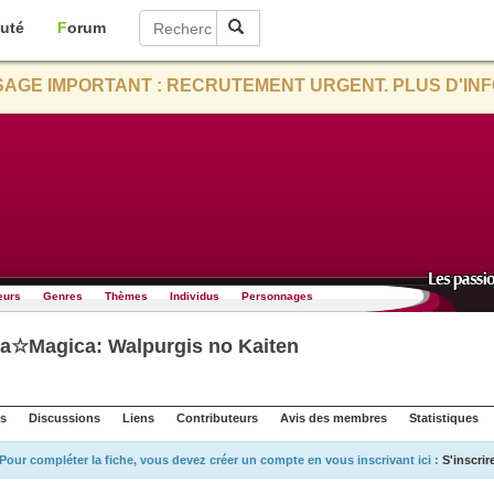
uté
Forum
AGE IMPORTANT : RECRUTEMENT URGENT. PLUS D'INF
eurs
Genres
Thèmes
Individus
Personnages
a☆Magica: Walpurgis no Kaiten
s
Discussions
Liens
Contributeurs
Avis des membres
Statistiques
Pour compléter la fiche, vous devez créer un compte en vous inscrivant ici :
S'inscrir