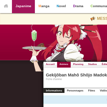
Japanime
Manga
Novel
Drama
Communa
MESS
Accueil
Animes
Planning
Studios
Édit
Gekijōban Mahō Shōjo Madok
Fiche d'anime
Informations
Personnages
Films
Vidéo