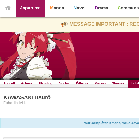
Japanime
Manga
Novel
Drama
Communa
MESSAGE IMPORTANT : REC
Accueil
Animes
Planning
Studios
Éditeurs
Genres
Thèmes
Indiv
KAWASAKI Itsurō
Fiche d'individu
Pour compléter la fiche, vous deve