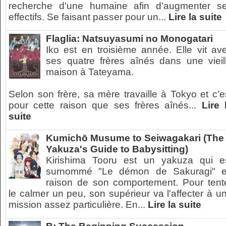
recherche d'une humaine afin d’augmenter s
effectifs. Se faisant passer pour un...
Lire la suite
Flaglia: Natsuyasumi no Monogatari
Iko est en troisième année. Elle vit av
ses quatre frères aînés dans une vieil
maison à Tateyama.
Selon son frère, sa mère travaille à Tokyo et c’e
pour cette raison que ses frères aînés...
Lire 
suite
Kumichō Musume to Seiwagakari (The
Yakuza's Guide to Babysitting)
Kirishima Tooru est un yakuza qui e
surnommé "Le démon de Sakuragi" 
raison de son comportement. Pour tent
le calmer un peu, son supérieur va l'affecter à u
mission assez particulière. En...
Lire la suite