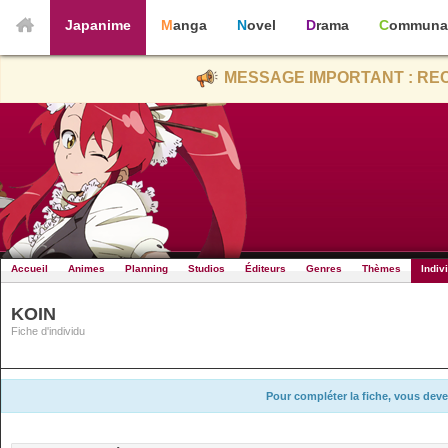
Japanime
Manga
Novel
Drama
Communa
MESSAGE IMPORTANT : REC
Accueil
Animes
Planning
Studios
Éditeurs
Genres
Thèmes
Indiv
KOIN
Fiche d'individu
Pour compléter la fiche, vous deve