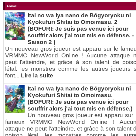
Anime
Itai no wa Iya nano de Bōgyoryoku ni
Kyokufuri Shitai to Omoimasu. 2
(BOFURI: Je suis pas venue ici pour
souffrir alors j'ai tout mis en défense. -
Saison 2 )
Un nouveau gros joueur est apparu sur le fame
VRMMO NewWorld Online ! Aucune attaque 
peut l’atteindre, et grâce à son talent de pois
létal, les monstres comme les autres joueurs 
font...
Lire la suite
Itai no wa Iya nano de Bōgyoryoku ni
Kyokufuri Shitai to Omoimasu.
(BOFURI: Je suis pas venue ici pour
souffrir alors j'ai tout mis en défense.)
Un nouveau gros joueur est apparu sur 
fameux VRMMO NewWorld Online ! Aucu
attaque ne peut l’atteindre, et grâce à son talent 
poison létal, les monstres comme les autr