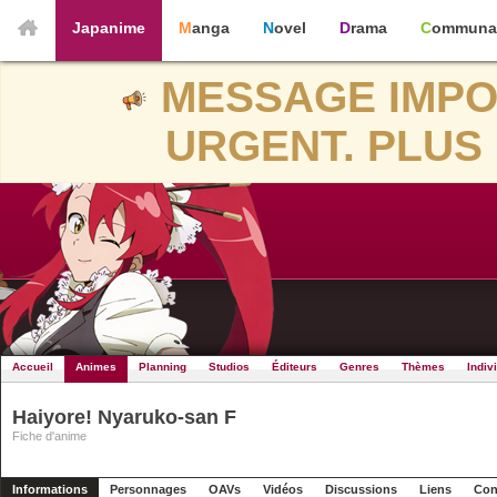
Japanime
Manga
Novel
Drama
Communa
MESSAGE IMPO
URGENT. PLUS 
Accueil
Animes
Planning
Studios
Éditeurs
Genres
Thèmes
Indiv
Haiyore! Nyaruko-san F
Fiche d'anime
Informations
Personnages
OAVs
Vidéos
Discussions
Liens
Con