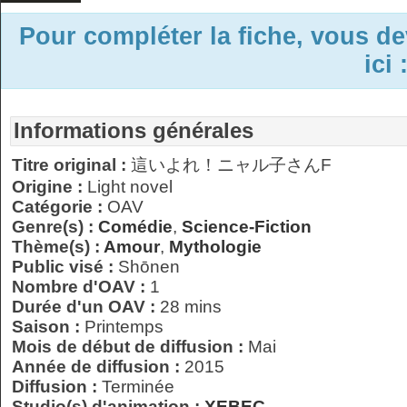
Pour compléter la fiche, vous d
ici 
Informations générales
Titre original :
這いよれ！ニャル子さんF
Origine :
Light novel
Catégorie :
OAV
Genre(s) :
Comédie
,
Science-Fiction
Thème(s) :
Amour
,
Mythologie
Public visé :
Shōnen
Nombre d'OAV :
1
Durée d'un OAV :
28 mins
Saison :
Printemps
Mois de début de diffusion :
Mai
Année de diffusion :
2015
Diffusion :
Terminée
Studio(s) d'animation :
XEBEC