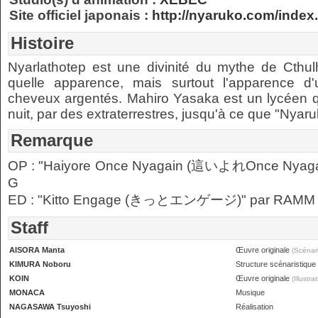
Site officiel japonais :
http://nyaruko.com/index
Histoire
Nyarlathotep est une divinité du mythe de Cthul
quelle apparence, mais surtout l'apparence d'u
cheveux argentés. Mahiro Yasaka est un lycéen qu
nuit, par des extraterrestres, jusqu'à ce que "Nyaru
Remarque
OP : "Haiyore Once Nyagain (這いよれOnce Nyagain)"
G
ED : "Kitto Engage (きっとエンゲージ)" par RAMM ni
Staff
AISORA Manta
Œuvre originale
(Scénari
KIMURA Noboru
Structure scénaristique
KOIN
Œuvre originale
(Illustra
MONACA
Musique
NAGASAWA Tsuyoshi
Réalisation