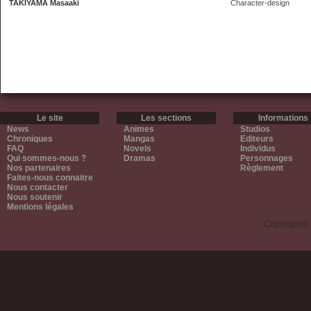
TAKIYAMA Masaaki
Character-design
Le site
Les sections
Informations
News
Animes
Studios
Chroniques
Mangas
Editeurs
FAQ
Novels
Individus
Qui sommes-nous ?
Dramas
Personnages
Nos partenaires
Règlement
Faites-nous connaitre
Nous contacter
Nous soutenir
Mentions légales
Copyright ©