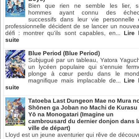
Bien que rien ne semble les lier, s
hommes ayant connu des éche
successifs dans leur vie personnelle 
professionnelle décident de se lancer un nouve
défi : montrer qu’ils sont capables, en...
Lire 
suite
Blue Period (Blue Period)
Subjugué par un tableau, Yatora Yaguch
un lycéen populaire qui s'ennuie ferm
plonge à cœur perdu dans le mon
magnifique mais implacable de...
Lire 
suite
Tatoeba Last Dungeon Mae no Mura n
Shōnen ga Joban no Machi de Kurasu
Yō na Monogatari (Imagine un
cambrousard du dernier donjon dans l
ville de départ)
Lloyd est un jeune aventurier qui rêve de découvr