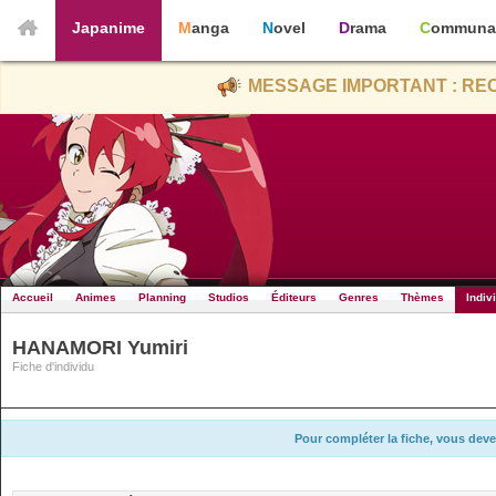
Japanime
Manga
Novel
Drama
Communa
MESSAGE IMPORTANT : REC
Accueil
Animes
Planning
Studios
Éditeurs
Genres
Thèmes
Indiv
HANAMORI Yumiri
Fiche d'individu
Pour compléter la fiche, vous deve