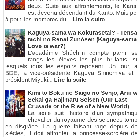
deux. Suite aux affrontements, le Kans
est devenu dépendant du Kantō. Mais pet
à petit, les membres du...
Lire la suite
Kaguya-sama wa Kokurasetai? - Tensa
tachi no Renai Zunōsen (Kaguya-sama
L̶o̶v̶e̶ ̶i̶s̶ ̶w̶a̶r̶?̶)
L’académie Shûchiin compte parmi s
rangs les élèves les plus brillants, s
lesquels tous les espoirs reposent. Un jour, 
BDE, la vice-présidente Kaguya Shinomiya et 
président Miyuki...
Lire la suite
Kimi to Boku no Saigo no Senjō, Arui 
Sekai ga Hajimaru Seisen (Our Last
Crusade or the Rise of a New World)
La série suit l’histoire d’un sympathiq
chevalier du royaume des sciences tom
en disgrâce. La guerre faisant rage depuis d
siècles, il doit affronter la princesse-sorcière d