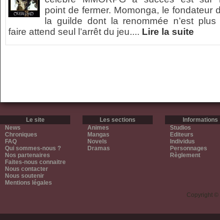
point de fermer. Momonga, le fondateur 
la guilde dont la renommée n’est plus
faire attend seul l’arrêt du jeu....
Lire la suite
Le site
Les sections
Informations
News
Animes
Studios
Chroniques
Mangas
Editeurs
FAQ
Novels
Individus
Qui sommes-nous ?
Dramas
Personnages
Nos partenaires
Règlement
Faites-nous connaitre
Nous contacter
Nous soutenir
Mentions légales
Copyright ©