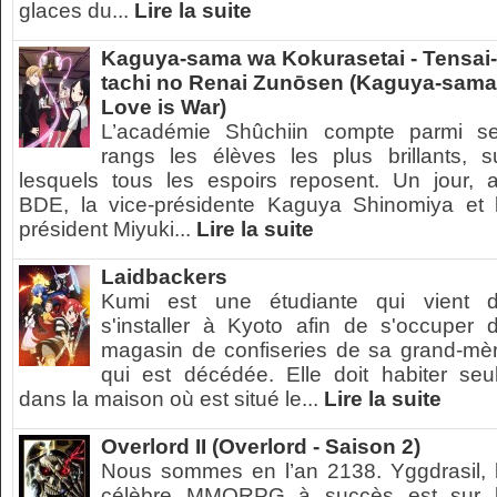
glaces du...
Lire la suite
Kaguya-sama wa Kokurasetai - Tensai-
tachi no Renai Zunōsen (Kaguya-sama
Love is War)
L’académie Shûchiin compte parmi s
rangs les élèves les plus brillants, s
lesquels tous les espoirs reposent. Un jour, 
BDE, la vice-présidente Kaguya Shinomiya et 
président Miyuki...
Lire la suite
Laidbackers
Kumi est une étudiante qui vient 
s'installer à Kyoto afin de s'occuper 
magasin de confiseries de sa grand-mè
qui est décédée. Elle doit habiter seu
dans la maison où est situé le...
Lire la suite
Overlord II (Overlord - Saison 2)
Nous sommes en l’an 2138. Yggdrasil, 
célèbre MMORPG à succès est sur 