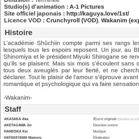
Studio(s) d'animation :
A-1 Pictures
Site officiel japonais :
http://kaguya.love/1st/
Licence VOD :
Crunchyroll (VOD)
,
Wakanim (exp
Histoire
L’académie Shûchiin compte parmi ses rangs les é
lesquels tous les espoirs reposent. Un jour, au 
Shinomiya et le président Miyuki Shirogane se renc
qu’ils se plaisent. Mais six mois s’écoulent sans 
tous deux aveuglés par leur fierté, et ne cherch
déclarer. Tout le plaisir de l’amour s’éprouve avan
romantique et psychologique qui va faire sensation !
-Wakanim-
Staff
AKASAKA Aka
Œuvre originale
(Dessins et scé
AKETAGAWA Jin
Direction sonore
HANEOKA Kei
Musique
HATAKEYAMA Mamoru
Réalisation