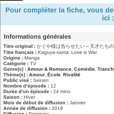
Pour compléter la fiche, vous d
ici 
Informations générales
Titre original :
かぐや様は告らせたい～天才たちの
Titre français :
Kaguya-sama: Love is War
Origine :
Manga
Catégorie :
TV
Genre(s) :
Amour & Romance
,
Comédie
,
Tranch
Thème(s) :
Amour
,
École
,
Rivalité
Public visé :
Seinen
Nombre d'épisode :
12
Durée d'un épisode :
24 mins
Saison :
Hiver
Mois de début de diffusion :
Janvier
Année de diffusion :
2019
Diffusion :
Terminée