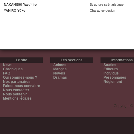
NAKANISHI Yasuhiro
Structure scénaristique
YAHIRO Yūko
Character-design
Le site
Les sections
Informations
News
Animes
Studios
Chroniques
Mangas
Editeurs
FAQ
Novels
Individus
Qui sommes-nous ?
Dramas
Personnages
Nos partenaires
Règlement
Faites-nous connaitre
Nous contacter
Nous soutenir
Mentions légales
Copyright ©