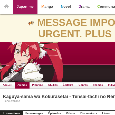
Japanime
Manga
Novel
Drama
Communa
MESSAGE IMPO
URGENT. PLUS 
Accueil
Animes
Planning
Studios
Éditeurs
Genres
Thèmes
Indiv
Kaguya-sama wa Kokurasetai - Tensai-tachi no Re
Fiche d'anime
Informations
Personnages
Épisodes
Vidéos
Discussions
Liens