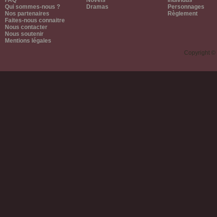
FAQ
Novels
Individus
Qui sommes-nous ?
Dramas
Personnages
Nos partenaires
Règlement
Faites-nous connaitre
Nous contacter
Nous soutenir
Mentions légales
Copyright ©