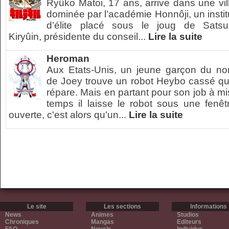
Ryûko Matoi, 17 ans, arrive dans une vil
dominée par l’académie Honnôji, un instit
d’élite placé sous le joug de Satsu
Kiryûin, présidente du conseil...
Lire la suite
Heroman
Aux Etats-Unis, un jeune garçon du n
de Joey trouve un robot Heybo cassé qu'
répare. Mais en partant pour son job à mi
temps il laisse le robot sous une fenêt
ouverte, c'est alors qu'un...
Lire la suite
Le site
Les sections
Informations
News
Animes
Studios
Chroniques
Mangas
Editeurs