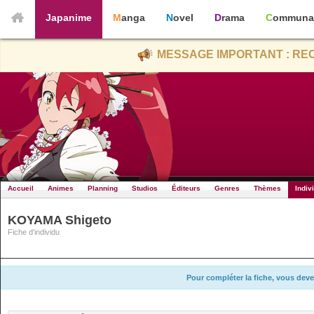
Japanime
Manga
Novel
Drama
Communa
MESSAGE IMPORTANT : REC
Accueil
Animes
Planning
Studios
Éditeurs
Genres
Thèmes
Indiv
KOYAMA Shigeto
Fiche d'individu
Pour compléter la fiche, vous deve