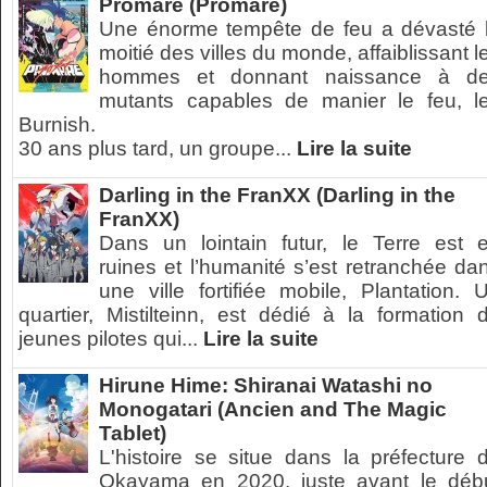
Promare (Promare)
Une énorme tempête de feu a dévasté 
moitié des villes du monde, affaiblissant l
hommes et donnant naissance à d
mutants capables de manier le feu, l
Burnish.
30 ans plus tard, un groupe...
Lire la suite
Darling in the FranXX (Darling in the
FranXX)
Dans un lointain futur, le Terre est 
ruines et l’humanité s’est retranchée da
une ville fortifiée mobile, Plantation. 
quartier, Mistilteinn, est dédié à la formation 
jeunes pilotes qui...
Lire la suite
Hirune Hime: Shiranai Watashi no
Monogatari (Ancien and The Magic
Tablet)
L'histoire se situe dans la préfecture 
Okayama en 2020, juste avant le déb