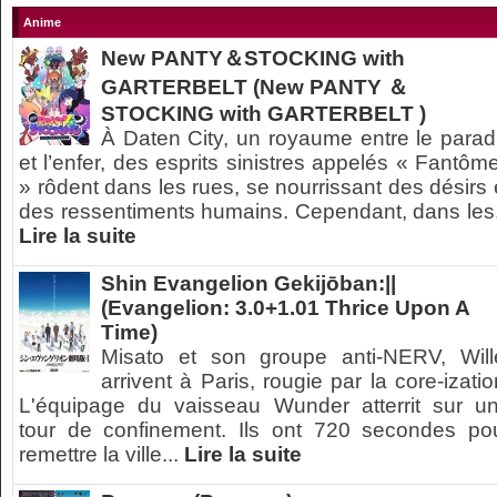
Anime
New PANTY＆STOCKING with
GARTERBELT (New PANTY ＆
STOCKING with GARTERBELT )
À Daten City, un royaume entre le parad
et l’enfer, des esprits sinistres appelés « Fantôm
» rôdent dans les rues, se nourrissant des désirs 
des ressentiments humains. Cependant, dans les.
Lire la suite
Shin Evangelion Gekijōban:||
(Evangelion: 3.0+1.01 Thrice Upon A
Time)
Misato et son groupe anti-NERV, Will
arrivent à Paris, rougie par la core-izatio
L'équipage du vaisseau Wunder atterrit sur u
tour de confinement. Ils ont 720 secondes po
remettre la ville...
Lire la suite