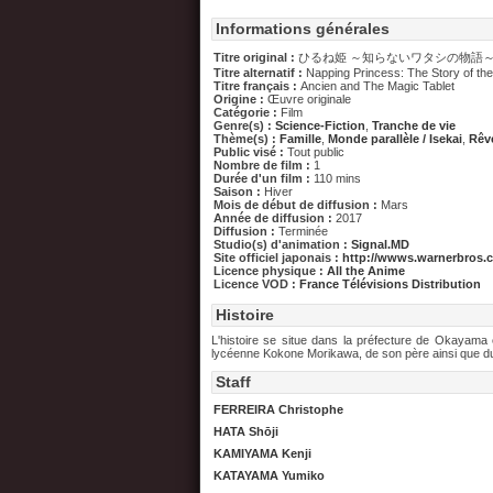
Informations générales
Titre original :
ひるね姫 ～知らないワタシの物語
Titre alternatif :
Napping Princess: The Story of t
Titre français :
Ancien and The Magic Tablet
Origine :
Œuvre originale
Catégorie :
Film
Genre(s) :
Science-Fiction
,
Tranche de vie
Thème(s) :
Famille
,
Monde parallèle / Isekai
,
Rêv
Public visé :
Tout public
Nombre de film :
1
Durée d'un film :
110 mins
Saison :
Hiver
Mois de début de diffusion :
Mars
Année de diffusion :
2017
Diffusion :
Terminée
Studio(s) d'animation :
Signal.MD
Site officiel japonais :
http://wwws.warnerbros.c
Licence physique :
All the Anime
Licence VOD :
France Télévisions Distribution
Histoire
L'histoire se situe dans la préfecture de Okayama
lycéenne Kokone Morikawa, de son père ainsi que du
Staff
FERREIRA Christophe
HATA Shōji
KAMIYAMA Kenji
KATAYAMA Yumiko