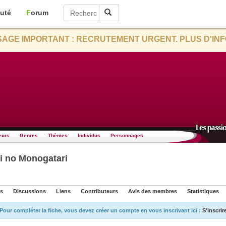
uté
Forum
AGE IMPORTANT : RECRUTEMENT URGENT. PLUS D'INF
eurs
Genres
Thèmes
Individus
Personnages
i no Monogatari
s
Discussions
Liens
Contributeurs
Avis des membres
Statistiques
Pour compléter la fiche, vous devez créer un compte en vous inscrivant ici :
S'inscrir