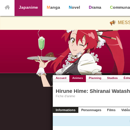
Japanime
Manga
Novel
Drama
Communa
MESS
Accueil
Animes
Planning
Studios
Édit
Hirune Hime: Shiranai Watash
Fiche d'anime
Informations
Personnages
Films
Vidéo