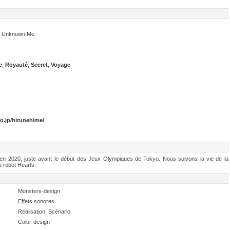
～
he Unknown Me
e
,
Royauté
,
Secret
,
Voyage
o.jp/hirunehime/
 en 2020, juste avant le début des Jeux Olympiques de Tokyo. Nous suivons la vie de la
 robot Hearts.
Monsters-design
Effets sonores
Réalisation, Scénario
Color-design