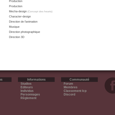
Production
Production
Mecha-design
(Concept des hearts)
Character-design
Direction de l'animation
Musique
Direction photographique
Direction 3D
ns
Informations
Communauté
Studios
Forum
Editeurs
Membres
Individus
Classement Icp
Personnages
Discord
Règlement