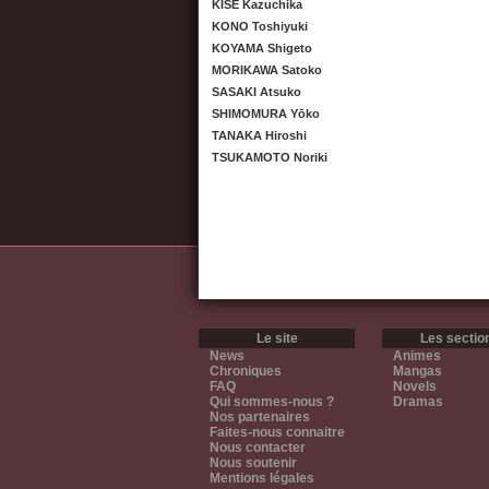
KISE Kazuchika
KONO Toshiyuki
KOYAMA Shigeto
MORIKAWA Satoko
SASAKI Atsuko
SHIMOMURA Yōko
TANAKA Hiroshi
TSUKAMOTO Noriki
Le site
Les sectio
News
Animes
Chroniques
Mangas
FAQ
Novels
Qui sommes-nous ?
Dramas
Nos partenaires
Faites-nous connaitre
Nous contacter
Nous soutenir
Mentions légales