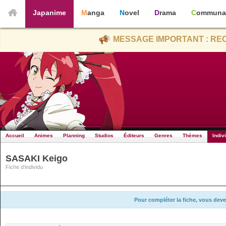
Japanime
Manga
Novel
Drama
Communa
MESSAGE IMPORTANT : REC
Accueil
Animes
Planning
Studios
Éditeurs
Genres
Thèmes
Indiv
SASAKI Keigo
Fiche d'individu
Pour compléter la fiche, vous deve