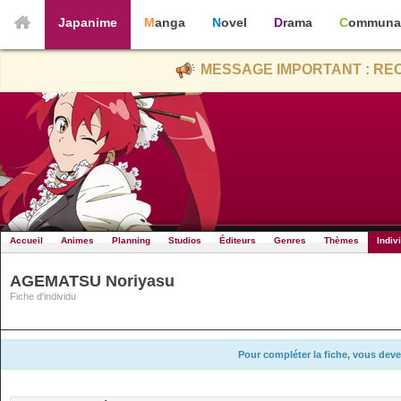
Japanime
Manga
Novel
Drama
Communa
MESSAGE IMPORTANT : REC
Accueil
Animes
Planning
Studios
Éditeurs
Genres
Thèmes
Indiv
AGEMATSU Noriyasu
Fiche d'individu
Pour compléter la fiche, vous deve