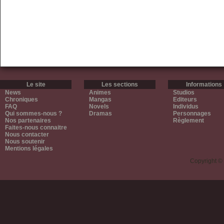
Le site
Les sections
Informations
News
Animes
Studios
Chroniques
Mangas
Editeurs
FAQ
Novels
Individus
Qui sommes-nous ?
Dramas
Personnages
Nos partenaires
Règlement
Faites-nous connaitre
Nous contacter
Nous soutenir
Mentions légales
Copyright ©