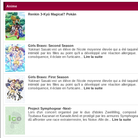
Anime
Renkin 3-Kyū Magical? Pokān
Girls Bravo: Second Season
Yukinari Sasaki est un élève de l'école moyenne élevée qui a été taquiné
intimidé par les filles au point qu'il a développé une réaction allergique.
conséquence, il éclate en l'urticaire...
Lire la suite
Girls Bravo: First Season
Yukinari Sasaki est un élève de l'école moyenne élevée qui a été taquiné
intimidé par les filles au point qu'il a développé une réaction allergique.
conséquence, il éclate en l'urticaire...
Lire la suite
Project Symphogear -Next-
Lors d'un concert organisé par le duo d'idoles ZweiWing, composé
Tsubasa Kazanari et Kanade Amō et protégé par les armures Symphogea
dû affronter une race extraterrestre, les Noise. Afin de...
Lire la suite