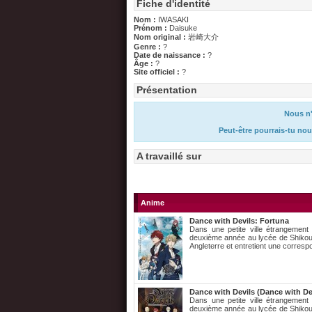
Fiche d'identité
Nom :
IWASAKI
Prénom :
Daisuke
Nom original :
岩崎大介
Genre :
?
Date de naissance :
?
Âge :
?
Site officiel :
?
Présentation
Nous n'
Peut-être pourrais-tu nou
A travaillé sur
Anime
Dance with Devils: Fortuna
Dans une petite ville étrangement 
deuxième année au lycée de Shikou. 
Angleterre et entretient une corres
Dance with Devils (Dance with De
Dans une petite ville étrangement 
deuxième année au lycée de Shikou. 