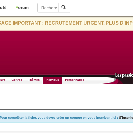
uté
Forum
AGE IMPORTANT : RECRUTEMENT URGENT. PLUS D'INF
eurs
Genres
Thèmes
Individus
Personnages
Pour compléter la fiche, vous devez créer un compte en vous inscrivant ici :
S'inscrir