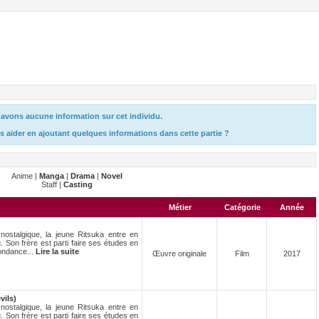
avons aucune information sur cet individu.
s aider en ajoutant quelques informations dans cette partie ?
Anime |
Manga
|
Drama
|
Novel
Staff |
Casting
Métier
Catégorie
Année
nostalgique, la jeune Ritsuka entre en
Son frère est parti faire ses études en
pondance...
Lire la suite
Œuvre originale
Film
2017
vils)
nostalgique, la jeune Ritsuka entre en
Son frère est parti faire ses études en