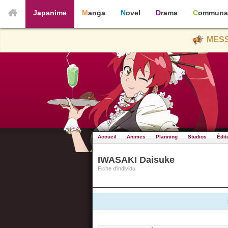
Japanime
Manga
Novel
Drama
Communa
MESS
Accueil
Animes
Planning
Studios
Édit
IWASAKI Daisuke
Fiche d'individu