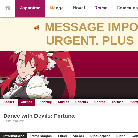
Japanime
Manga
Novel
Drama
Communa
MESSAGE IMPO
URGENT. PLUS 
Accueil
Animes
Planning
Studios
Éditeurs
Genres
Thèmes
Indiv
Dance with Devils: Fortuna
Fiche d'anime
Informations
Personnages
Films
Vidéos
Discussions
Liens
Con