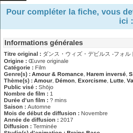
Pour compléter la fiche, vous d
ici 
Informations générales
Titre original :
ダンス・ウィズ・デビルス -フォル
Origine :
Œuvre originale
Catégorie :
Film
Genre(s) :
Amour & Romance
,
Harem inversé
,
S
Thème(s) :
Amour
,
Démon
,
Exorcisme
,
Lutte
,
V
Public visé :
Shōjo
Nombre de film :
1
Durée d'un film :
? mins
Saison :
Automne
Mois de début de diffusion :
Novembre
Année de diffusion :
2017
Diffusion :
Terminée
Studio(s) d'animation :
Brains Base