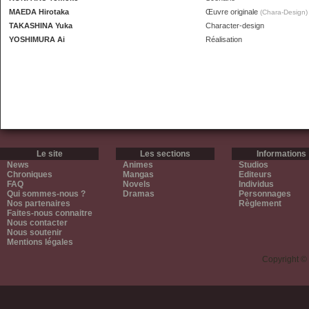
MAEDA Hirotaka
Œuvre originale
(Chara-Design)
TAKASHINA Yuka
Character-design
YOSHIMURA Ai
Réalisation
Le site
Les sections
Informations
News
Animes
Studios
Chroniques
Mangas
Editeurs
FAQ
Novels
Individus
Qui sommes-nous ?
Dramas
Personnages
Nos partenaires
Règlement
Faites-nous connaitre
Nous contacter
Nous soutenir
Mentions légales
Copyright ©