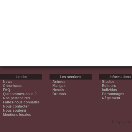
Le site
Les sections
Informations
News
Animes
Studios
Chroniques
Mangas
Editeurs
FAQ
Novels
Individus
Qui sommes-nous ?
Dramas
Personnages
Nos partenaires
Règlement
Faites-nous connaitre
Nous contacter
Nous soutenir
Mentions légales
Copyright ©