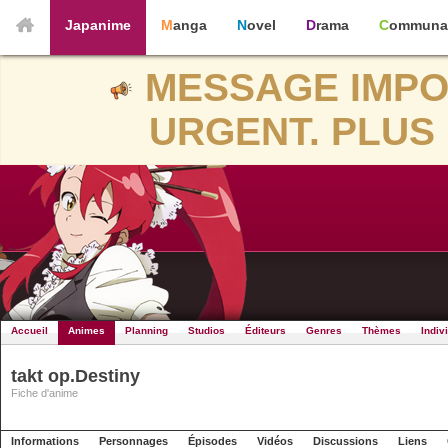
Japanime
Manga
Novel
Drama
Communa
MESSAGE IMPO
URGENT. PLUS 
Accueil
Animes
Planning
Studios
Éditeurs
Genres
Thèmes
Indiv
takt op.Destiny
Fiche d'anime
Informations
Personnages
Épisodes
Vidéos
Discussions
Liens