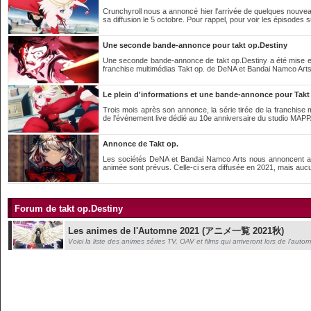
Crunchyroll nous a annoncé hier l'arrivée de quelques nouveau
sa diffusion le 5 octobre. Pour rappel, pour voir les épisodes s
Une seconde bande-annonce pour takt op.Destiny
Une seconde bande-annonce de takt op.Destiny a été mise en li
franchise multimédias Takt op. de DeNA et Bandai Namco Arts 
Le plein d'informations et une bande-annonce pour Takt
Trois mois après son annonce, la série tirée de la franchise 
de l'événement live dédié au 10e anniversaire du studio MAPP
Annonce de Takt op.
Les sociétés DeNA et Bandai Namco Arts nous annoncent aujo
animée sont prévus. Celle-ci sera diffusée en 2021, mais aucu
Forum de takt op.Destiny
Les animes de l'Automne 2021 (アニメ一覧 2021秋)
Voici la liste des animes séries TV, OAV et films qui arriveront lors de l'aut