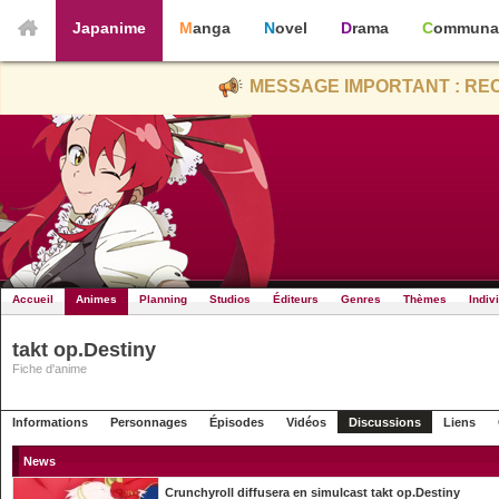
Japanime
Manga
Novel
Drama
Communa
MESSAGE IMPORTANT : REC
Accueil
Animes
Planning
Studios
Éditeurs
Genres
Thèmes
Indiv
takt op.Destiny
Fiche d'anime
Informations
Personnages
Épisodes
Vidéos
Discussions
Liens
News
Crunchyroll diffusera en simulcast takt op.Destiny