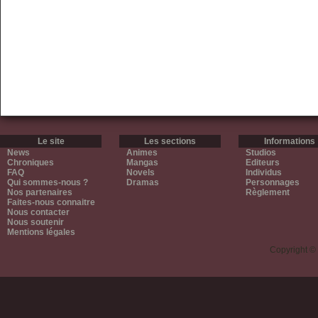
Le site
Les sections
Informations
News
Animes
Studios
Chroniques
Mangas
Editeurs
FAQ
Novels
Individus
Qui sommes-nous ?
Dramas
Personnages
Nos partenaires
Règlement
Faites-nous connaitre
Nous contacter
Nous soutenir
Mentions légales
Copyright ©