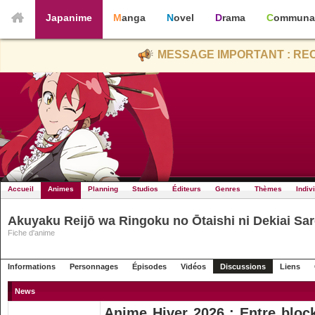
Japanime
Manga
Novel
Drama
Communa
MESSAGE IMPORTANT : REC
Accueil
Animes
Planning
Studios
Éditeurs
Genres
Thèmes
Indiv
Akuyaku Reijō wa Ringoku no Ōtaishi ni Dekiai Sa
Fiche d'anime
Informations
Personnages
Épisodes
Vidéos
Discussions
Liens
News
Anime Hiver 2026 : Entre bloc