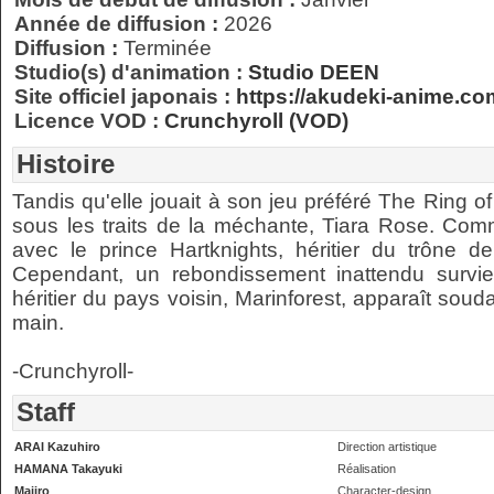
Année de diffusion :
2026
Diffusion :
Terminée
Studio(s) d'animation :
Studio DEEN
Site officiel japonais :
https://akudeki-anime.co
Licence VOD :
Crunchyroll (VOD)
Histoire
Tandis qu'elle jouait à son jeu préféré The Ring of
sous les traits de la méchante, Tiara Rose. Comm
avec le prince Hartknights, héritier du trône d
Cependant, un rebondissement inattendu survie
héritier du pays voisin, Marinforest, apparaît so
main.
-Crunchyroll-
Staff
ARAI Kazuhiro
Direction artistique
HAMANA Takayuki
Réalisation
Majiro
Character-design