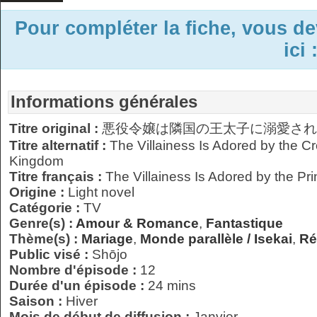
Pour compléter la fiche, vous d
ici 
Informations générales
Titre original :
悪役令嬢は隣国の王太子に溺愛され
Titre alternatif :
The Villainess Is Adored by the C
Kingdom
Titre français :
The Villainess Is Adored by the Pr
Origine :
Light novel
Catégorie :
TV
Genre(s) :
Amour & Romance
,
Fantastique
Thème(s) :
Mariage
,
Monde parallèle / Isekai
,
Ré
Public visé :
Shōjo
Nombre d'épisode :
12
Durée d'un épisode :
24 mins
Saison :
Hiver
Mois de début de diffusion :
Janvier