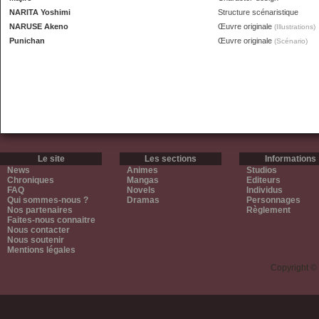
NARITA Yoshimi
Structure scénaristique
NARUSE Akeno
Œuvre originale
(Illustrations)
Punichan
Œuvre originale
(Scénario)
Le site
Les sections
Informations
News
Animes
Studios
Chroniques
Mangas
Editeurs
FAQ
Novels
Individus
Qui sommes-nous ?
Dramas
Personnages
Nos partenaires
Règlement
Faites-nous connaitre
Nous contacter
Nous soutenir
Mentions légales
Copyright ©