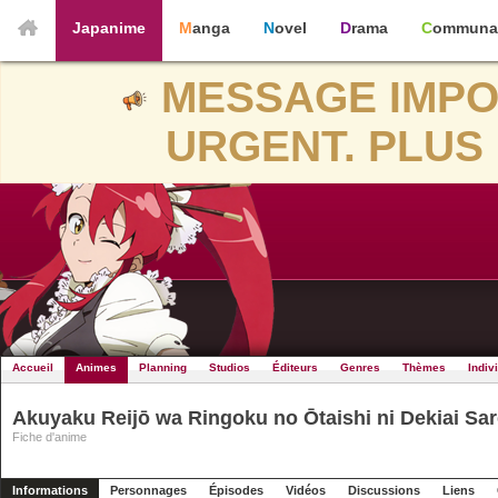
Japanime
Manga
Novel
Drama
Communa
MESSAGE IMPO
URGENT. PLUS 
Accueil
Animes
Planning
Studios
Éditeurs
Genres
Thèmes
Indiv
Akuyaku Reijō wa Ringoku no Ōtaishi ni Dekiai Sa
Fiche d'anime
Informations
Personnages
Épisodes
Vidéos
Discussions
Liens