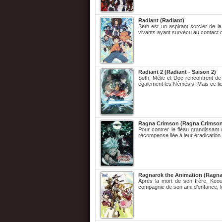
Radiant (Radiant)
Seth est un aspirant sorcier de l
vivants ayant survécu au contact
Radiant 2 (Radiant - Saison 2)
Seth, Mélie et Doc rencontrent de
également les Némésis. Mais ce li
Ragna Crimson (Ragna Crimson
Pour contrer le fléau grandissant
récompense liée à leur éradication. 
Ragnarok the Animation (Ragna
Après la mort de son frère, Keou
compagnie de son ami d’enfance, l