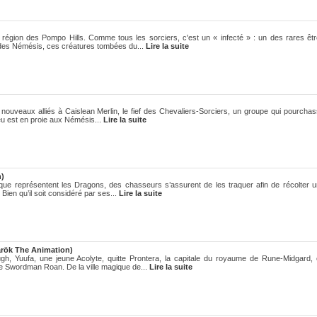
a région des Pompo Hills. Comme tous les sorciers, c'est un « infecté » : un des rares êt
 des Némésis, ces créatures tombées du...
Lire la suite
 nouveaux alliés à Caislean Merlin, le fief des Chevaliers-Sorciers, un groupe qui pourcha
eu est en proie aux Némésis...
Lire la suite
)
 que représentent les Dragons, des chasseurs s’assurent de les traquer afin de récolter 
Bien qu’il soit considéré par ses...
Lire la suite
rök The Animation)
gh, Yuufa, une jeune Acolyte, quitte Prontera, la capitale du royaume de Rune-Midgard,
e Swordman Roan. De la ville magique de...
Lire la suite