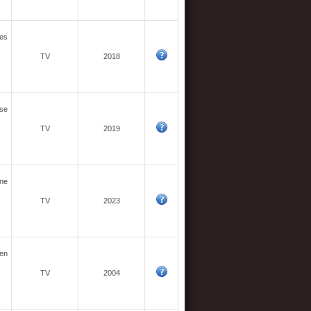
res
TV
2018
sse
TV
2019
une
TV
2023
 en
TV
2004