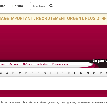
uté
Forum
AGE IMPORTANT : RECRUTEMENT URGENT. PLUS D'INF
eurs
Genres
Thèmes
Individus
Personnages
#
A
B
C
D
E
F
G
H
I
J
K
L
M
N
O
P
école japonaise réservée aux élites (Pianiste, photographe, journaliste, mathématici