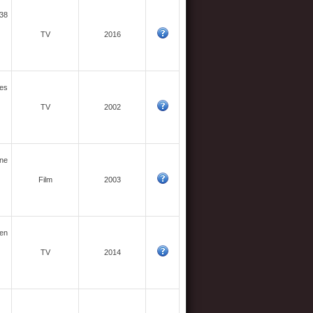
 38
TV
2016
les
TV
2002
ine
Film
2003
éen
TV
2014