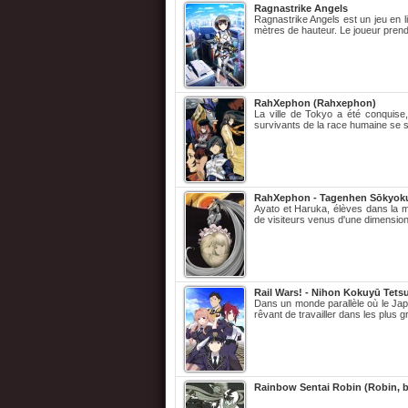
Ragnastrike Angels
Ragnastrike Angels est un jeu en l
mètres de hauteur. Le joueur prend
RahXephon (Rahxephon)
La ville de Tokyo a été conquise,
survivants de la race humaine se so
RahXephon - Tagenhen Sōkyoku 
Ayato et Haruka, élèves dans la m
de visiteurs venus d'une dimension 
Rail Wars! - Nihon Kokuyū Tets
Dans un monde parallèle où le Japo
rêvant de travailler dans les plus 
Rainbow Sentai Robin (Robin, br