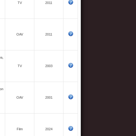
TV
2011
OAV
2011
wa,
TV
2003
son
OAV
2001
Film
2024