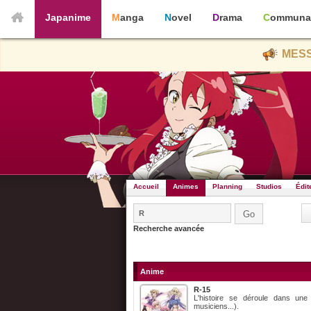
Japanime
Manga
Novel
Drama
Communa
MESS
Accueil
Animes
Planning
Studios
Édit
Recherche avancée
Anime
R-15
L'histoire se déroule dans une 
musiciens...).