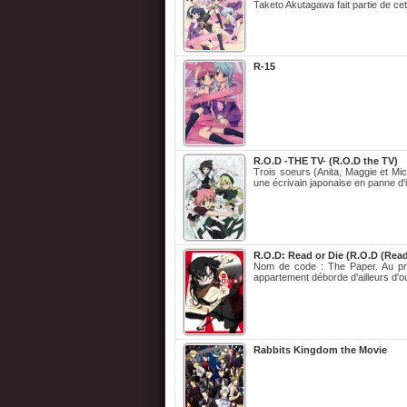
Taketo Akutagawa fait partie de cet
R-15
R.O.D -THE TV- (R.O.D the TV)
Trois soeurs (Anita, Maggie et M
une écrivain japonaise en panne d
R.O.D: Read or Die (R.O.D (Read
Nom de code : The Paper. Au pre
appartement déborde d'ailleurs d'o
Rabbits Kingdom the Movie