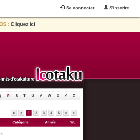
Se connecter
S'inscrire
OS :
Cliquez ici
Q
R
S
T
U
V
W
X
Y
Z
«
<
1
2
3
4
5
>
»
Catégorie
Année
WL
en,