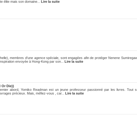
te élite mais son domaine...
Lire la suite
ichelle), membres d'une agence spéciale, sont engagées afin de protéger Nenene Sumirega
'inspiration envoyée à Hong-Kong par son...
Lire la suite
 Or Die))
mier abord, Yomiko Readman est un jeune professeur passionné par les livres. Tout 
uvrages précieux. Mais, méfiez-vous , car...
Lire la suite