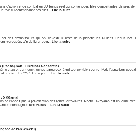
igne d’action et de combat en 3D temps réel qui contient des filles combattantes de près de
 le role du commandant des filles...
Lire la suite
 par des envahisseurs qui ont dévaste le reste de la planète: les Muliens. Depuis lors, 
nt regroupés, afin de livrer pour...
Lire la suite
(RahXephon - Pluralitas Concentio)
ême classe, sont deux jeunes amoureux à qui tout semble sourire. Mais l'apparition souda
alternative, les "Mû", les sépare...
Lire la suite
udō Kōantai
n ne connaît pas la privatisation des lignes ferroviaires. Naoto Takayama est un jeune lyc
grandes compagnies ferroviaires....
Lire la suite
igade de l'arc-en-ciel)