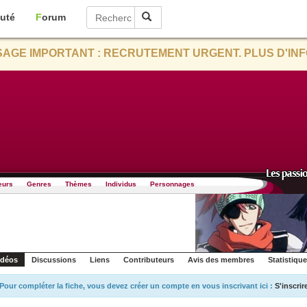
uté
Forum
AGE IMPORTANT : RECRUTEMENT URGENT. PLUS D'INF
eurs
Genres
Thèmes
Individus
Personnages
idéos
Discussions
Liens
Contributeurs
Avis des membres
Statistiqu
Pour compléter la fiche, vous devez créer un compte en vous inscrivant ici :
S'inscrir