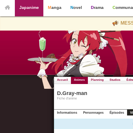
Japanime
Manga
Novel
Drama
Communa
MESS
Accueil
Animes
Planning
Studios
Édit
D.Gray-man
Fiche d'anime
Informations
Personnages
Épisodes
V