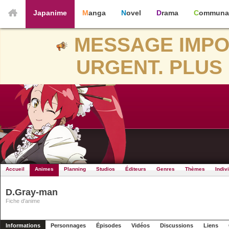
Japanime
Manga
Novel
Drama
Communa
MESSAGE IMPO
URGENT. PLUS 
Accueil
Animes
Planning
Studios
Éditeurs
Genres
Thèmes
Indiv
D.Gray-man
Fiche d'anime
Informations
Personnages
Épisodes
Vidéos
Discussions
Liens