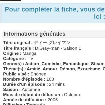
Pour compléter la fiche, vous d
ici 
Informations générales
Titre original :
ディー.グレイマン
Titre français :
D.Gray-man - Saison 1
Origine :
Manga
Catégorie :
TV
Genre(s) :
Action
,
Comédie
,
Fantastique
,
Steam
Thème(s) :
Amitié
,
Amour
,
Démon
,
Exorcisme
,
Public visé :
Shōnen
Nombre d'épisode :
103
Durée d'un épisode :
24 mins
Saison :
Automne
Mois de début de diffusion :
Octobre
Année de diffusion :
2006
Diffusion :
Terminée