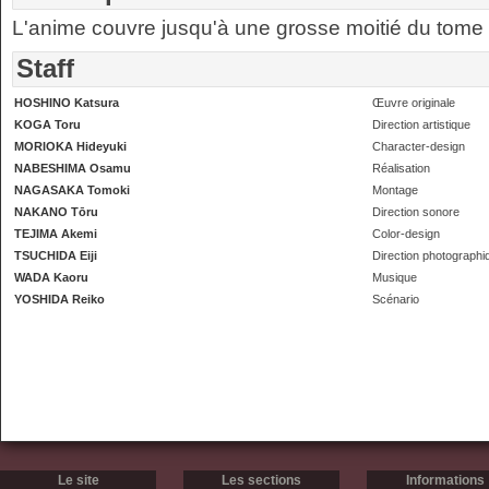
L'anime couvre jusqu'à une grosse moitié du tome 
Staff
HOSHINO Katsura
Œuvre originale
KOGA Toru
Direction artistique
MORIOKA Hideyuki
Character-design
NABESHIMA Osamu
Réalisation
NAGASAKA Tomoki
Montage
NAKANO Tōru
Direction sonore
TEJIMA Akemi
Color-design
TSUCHIDA Eiji
Direction photographi
WADA Kaoru
Musique
YOSHIDA Reiko
Scénario
Le site
Les sections
Informations