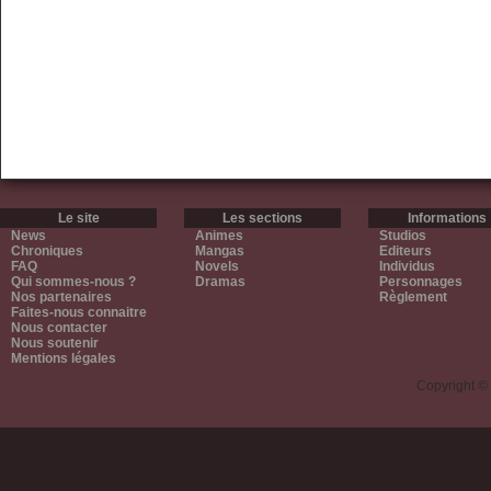
Le site
Les sections
Informations
News
Animes
Studios
Chroniques
Mangas
Editeurs
FAQ
Novels
Individus
Qui sommes-nous ?
Dramas
Personnages
Nos partenaires
Règlement
Faites-nous connaitre
Nous contacter
Nous soutenir
Mentions légales
Copyright ©