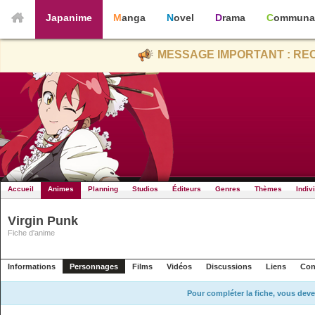
Japanime
Manga
Novel
Drama
Communa
MESSAGE IMPORTANT : REC
Accueil
Animes
Planning
Studios
Éditeurs
Genres
Thèmes
Indiv
Virgin Punk
Fiche d'anime
Informations
Personnages
Films
Vidéos
Discussions
Liens
Con
Pour compléter la fiche, vous deve