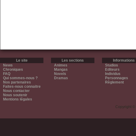
Le site
Les sections
Informations
News
Animes
Studios
Chroniques
Mangas
Editeurs
FAQ
Novels
Individus
Qui sommes-nous ?
Dramas
Personnages
Nos partenaires
Règlement
Faites-nous connaitre
Nous contacter
Nous soutenir
Mentions légales
Copyright ©