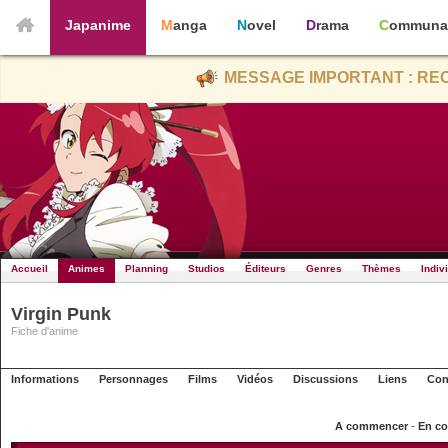
Japanime
Manga
Novel
Drama
Communa
MESSAGE IMPORTANT : REC
Accueil
Animes
Planning
Studios
Éditeurs
Genres
Thèmes
Indiv
Virgin Punk
Fiche d'anime
Informations
Personnages
Films
Vidéos
Discussions
Liens
Con
A commencer
-
En co