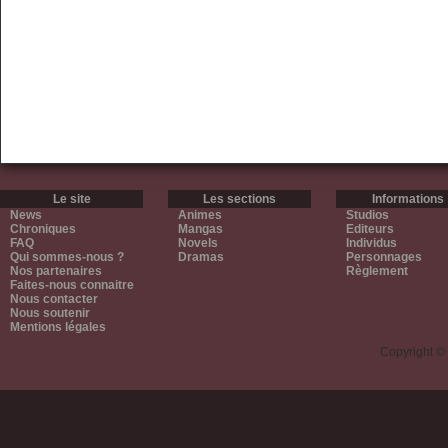
Le site
Les sections
Informations
News
Animes
Studios
Chroniques
Mangas
Editeurs
FAQ
Novels
Individus
Qui sommes-nous ?
Dramas
Personnages
Nos partenaires
Règlement
Faites-nous connaitre
Nous contacter
Nous soutenir
Mentions légales
Copyright ©