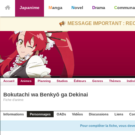
Japanime
Manga
Novel
Drama
Communa
MESSAGE IMPORTANT : REC
Accueil
Animes
Planning
Studios
Éditeurs
Genres
Thèmes
Indiv
Bokutachi wa Benkyō ga Dekinai
Fiche d'anime
Informations
Personnages
OADs
Vidéos
Discussions
Liens
Con
Pour compléter la fiche, vous deve