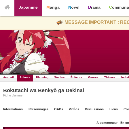
Japanime
Manga
Novel
Drama
Communa
MESSAGE IMPORTANT : REC
Accueil
Animes
Planning
Studios
Éditeurs
Genres
Thèmes
Indiv
Bokutachi wa Benkyō ga Dekinai
Fiche d'anime
Informations
Personnages
OADs
Vidéos
Discussions
Liens
Con
A commencer
-
En co