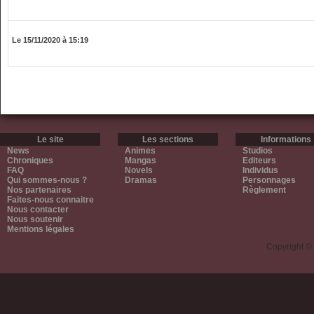
Le 15/11/2020 à 15:19
Le site
Les sections
Informations
News
Animes
Studios
Chroniques
Mangas
Editeurs
FAQ
Novels
Individus
Qui sommes-nous ?
Dramas
Personnages
Nos partenaires
Règlement
Faites-nous connaitre
Nous contacter
Nous soutenir
Mentions légales
Copyright ©