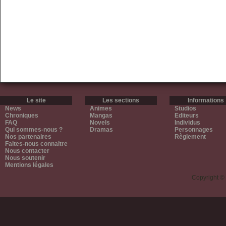
Le site
Les sections
Informations
News
Animes
Studios
Chroniques
Mangas
Editeurs
FAQ
Novels
Individus
Qui sommes-nous ?
Dramas
Personnages
Nos partenaires
Règlement
Faites-nous connaitre
Nous contacter
Nous soutenir
Mentions légales
Copyright ©