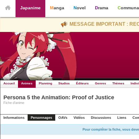
Japanime
Manga
Novel
Drama
Communa
MESSAGE IMPORTANT : REC
Accueil
Animes
Planning
Studios
Éditeurs
Genres
Thèmes
Indiv
Persona 5 the Animation: Proof of Justice
Fiche d'anime
Informations
Personnages
OAVs
Vidéos
Discussions
Liens
Con
Pour compléter la fiche, vous deve