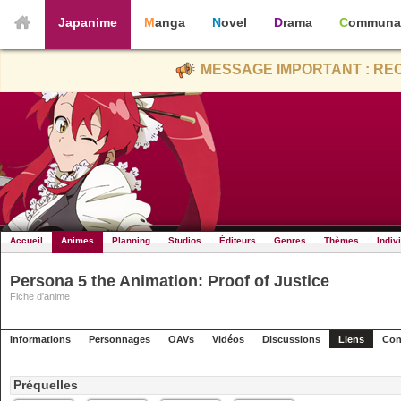
Japanime
Manga
Novel
Drama
Communa
MESSAGE IMPORTANT : REC
Accueil
Animes
Planning
Studios
Éditeurs
Genres
Thèmes
Indiv
Persona 5 the Animation: Proof of Justice
Fiche d'anime
Informations
Personnages
OAVs
Vidéos
Discussions
Liens
Con
Préquelles