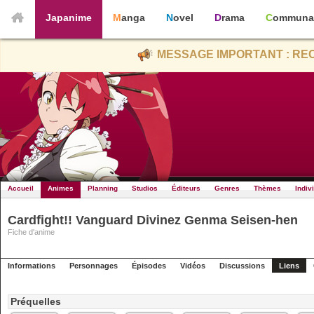
Japanime
Manga
Novel
Drama
Communa
MESSAGE IMPORTANT : REC
Accueil
Animes
Planning
Studios
Éditeurs
Genres
Thèmes
Indiv
Cardfight!! Vanguard Divinez Genma Seisen-hen
Fiche d'anime
Informations
Personnages
Épisodes
Vidéos
Discussions
Liens
Préquelles