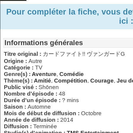
Pour compléter la fiche, vous d
ici 
Informations générales
Titre original :
カードファイト!! ヴァンガードG
Origine :
Autre
Catégorie :
TV
Genre(s) :
Aventure
,
Comédie
Thème(s) :
Amitié
,
Compétition
,
Courage
,
Jeu d
Public visé :
Shōnen
Nombre d'épisode :
48
Durée d'un épisode :
? mins
Saison :
Automne
Mois de début de diffusion :
Octobre
Année de diffusion :
2014
Diffusion :
Terminée
Studio(s) d'animation :
TMS Entertainment