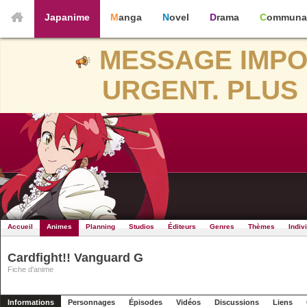
Japanime
Manga
Novel
Drama
Communa
MESSAGE IMPO
URGENT. PLUS 
Accueil
Animes
Planning
Studios
Éditeurs
Genres
Thèmes
Indiv
Cardfight!! Vanguard G
Fiche d'anime
Informations
Personnages
Épisodes
Vidéos
Discussions
Liens