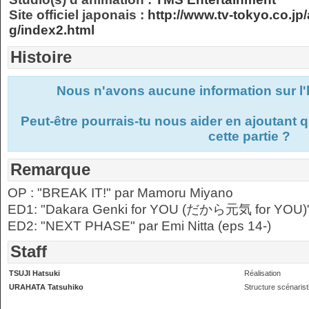
Site officiel japonais :
http://www.tv-tokyo.co.jp
g/index2.html
Histoire
Nous n'avons aucune information sur l'h
Peut-être pourrais-tu nous aider en ajoutant
cette partie ?
Remarque
OP : "BREAK IT!" par Mamoru Miyano
ED1: "Dakara Genki for YOU (だから元気 for YOU)" pa
ED2: "NEXT PHASE" par Emi Nitta (eps 14-)
Staff
TSUJI Hatsuki
Réalisation
URAHATA Tatsuhiko
Structure scénarist