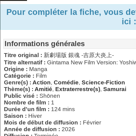
Pour compléter la fiche, vous d
ici 
Informations générales
Titre original :
新劇場版 銀魂 -吉原大炎上-
Titre alternatif :
Gintama New Film Version: Yoshi
Origine :
Manga
Catégorie :
Film
Genre(s) :
Action
,
Comédie
,
Science-Fiction
Thème(s) :
Amitié
,
Extraterrestre(s)
,
Samurai
Public visé :
Shōnen
Nombre de film :
1
Durée d'un film :
124 mins
Saison :
Hiver
Mois de début de diffusion :
Février
Année de diffusion :
2026
Diffusion :
Terminée