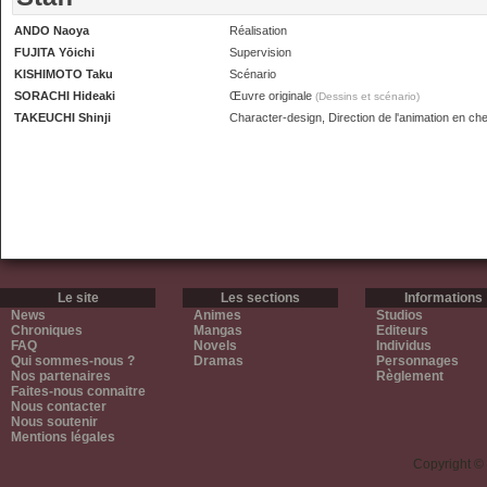
ANDO Naoya
Réalisation
FUJITA Yōichi
Supervision
KISHIMOTO Taku
Scénario
SORACHI Hideaki
Œuvre originale
(Dessins et scénario)
TAKEUCHI Shinji
Character-design, Direction de l'animation en che
Le site
Les sections
Informations
News
Animes
Studios
Chroniques
Mangas
Editeurs
FAQ
Novels
Individus
Qui sommes-nous ?
Dramas
Personnages
Nos partenaires
Règlement
Faites-nous connaitre
Nous contacter
Nous soutenir
Mentions légales
Copyright ©