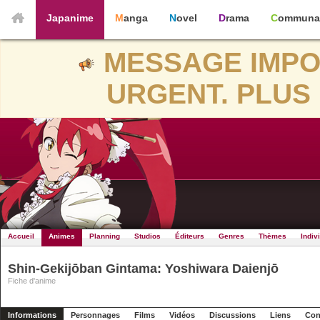
Japanime
Manga
Novel
Drama
Communa
MESSAGE IMPO
URGENT. PLUS 
Accueil
Animes
Planning
Studios
Éditeurs
Genres
Thèmes
Indiv
Shin-Gekijōban Gintama: Yoshiwara Daienjō
Fiche d'anime
Informations
Personnages
Films
Vidéos
Discussions
Liens
Con