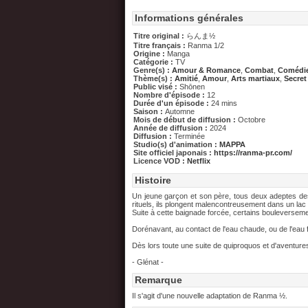
Informations générales
Titre original :
らんま½
Titre français :
Ranma 1/2
Origine :
Manga
Catégorie :
TV
Genre(s) :
Amour & Romance
,
Combat
,
Comédi
Thème(s) :
Amitié
,
Amour
,
Arts martiaux
,
Secret
Public visé :
Shōnen
Nombre d'épisode :
12
Durée d'un épisode :
24 mins
Saison :
Automne
Mois de début de diffusion :
Octobre
Année de diffusion :
2024
Diffusion :
Terminée
Studio(s) d'animation :
MAPPA
Site officiel japonais :
https://ranma-pr.com/
Licence VOD :
Netflix
Histoire
Un jeune garçon et son père, tous deux adeptes des 
rituels, ils plongent malencontreusement dans un lac
Suite à cette baignade forcée, certains bouleverseme
Dorénavant, au contact de l'eau chaude, ou de l'eau f
Dès lors toute une suite de quiproquos et d'aventures
- Glénat -
Remarque
Il s'agit d'une nouvelle adaptation de Ranma ½.