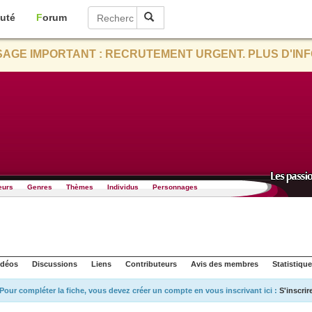
uté
Forum
AGE IMPORTANT : RECRUTEMENT URGENT. PLUS D'INF
eurs
Genres
Thèmes
Individus
Personnages
idéos
Discussions
Liens
Contributeurs
Avis des membres
Statistiqu
Pour compléter la fiche, vous devez créer un compte en vous inscrivant ici :
S'inscrir