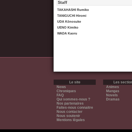
Staff
TAKAHASHI Rumiko
TANIGUCHI Hiromi
UDA Kōnosuke
UENO Kimiko
WADA Kaoru
Le site
Les sectio
News
Animes
Chroniques
Mangas
FAQ
Novels
Qui sommes-nous ?
Dramas
Nos partenaires
Faites-nous connaitre
Nous contacter
Nous soutenir
Mentions légales