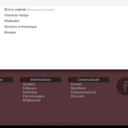
Œuvre originale
(Dessins et scénario)
Character-design
Réalisation
Structure scénaristique
Musique
ns
Informations
Communauté
Studios
Forum
Editeurs
Membres
Individus
Classement Icp
Personnages
Discord
Règlement
Copyright © 2008-2026- Icotaku v3.1