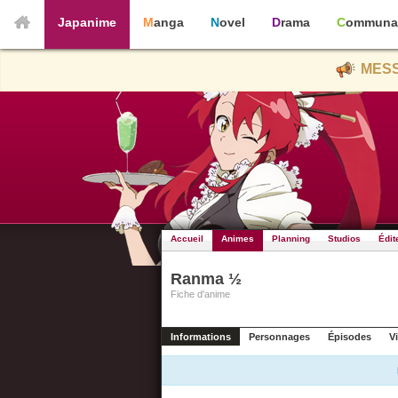
Japanime
Manga
Novel
Drama
Communa
MESS
Accueil
Animes
Planning
Studios
Édit
Ranma ½
Fiche d'anime
Informations
Personnages
Épisodes
V