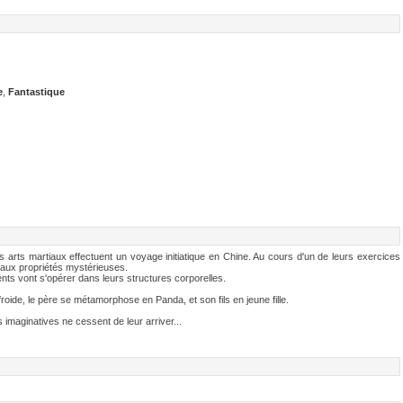
e
,
Fantastique
arts martiaux effectuent un voyage initiatique en Chine. Au cours d'un de leurs exercices
 aux propriétés mystérieuses.
nts vont s'opérer dans leurs structures corporelles.
roide, le père se métamorphose en Panda, et son fils en jeune fille.
 imaginatives ne cessent de leur arriver...