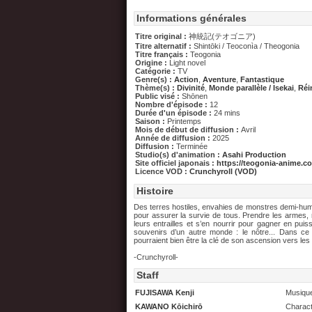
Informations générales
Titre original :
神統記(テオゴニア)
Titre alternatif :
Shintōki / Teoconìa / Theogonia
Titre français :
Teogonia
Origine :
Light novel
Catégorie :
TV
Genre(s) :
Action
,
Aventure
,
Fantastique
Thème(s) :
Divinité
,
Monde parallèle / Isekai
,
Réi
Public visé :
Shōnen
Nombre d'épisode :
12
Durée d'un épisode :
24 mins
Saison :
Printemps
Mois de début de diffusion :
Avril
Année de diffusion :
2025
Diffusion :
Terminée
Studio(s) d'animation :
Asahi Production
Site officiel japonais :
https://teogonia-anime.c
Licence VOD :
Crunchyroll (VOD)
Histoire
Des terres hostiles, envahies de monstres demi-humai
pour assurer la survie de tous. Prendre les armes,
leurs entrailles et s’en nourrir pour gagner en puis
souvenirs d’un autre monde : le nôtre... Dans c
pourraient bien être la clé de son ascension vers le
-Crunchyroll-
Staff
FUJISAWA Kenji
Musiqu
KAWANO Kōichirō
Charact