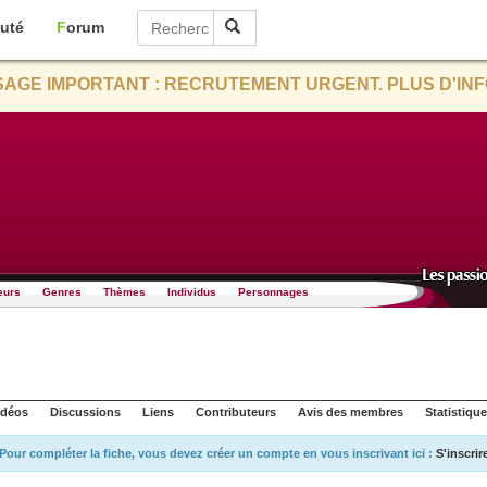
uté
Forum
AGE IMPORTANT : RECRUTEMENT URGENT. PLUS D'INF
eurs
Genres
Thèmes
Individus
Personnages
idéos
Discussions
Liens
Contributeurs
Avis des membres
Statistiqu
Pour compléter la fiche, vous devez créer un compte en vous inscrivant ici :
S'inscrir