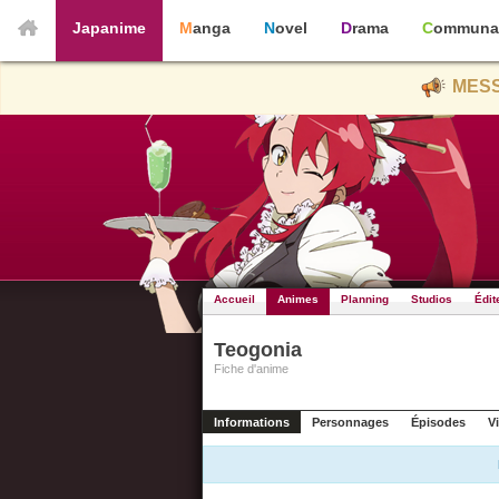
Japanime
Manga
Novel
Drama
Communa
MESS
Accueil
Animes
Planning
Studios
Édit
Teogonia
Fiche d'anime
Informations
Personnages
Épisodes
V