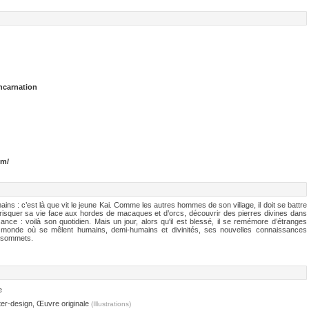
ncarnation
om/
ns : c’est là que vit le jeune Kai. Comme les autres hommes de son village, il doit se battre
 risquer sa vie face aux hordes de macaques et d’orcs, découvrir des pierres divines dans
sance : voilà son quotidien. Mais un jour, alors qu'il est blessé, il se remémore d’étranges
e monde où se mêlent humains, demi-humains et divinités, ses nouvelles connaissances
s sommets.
e
er-design, Œuvre originale
(Illustrations)