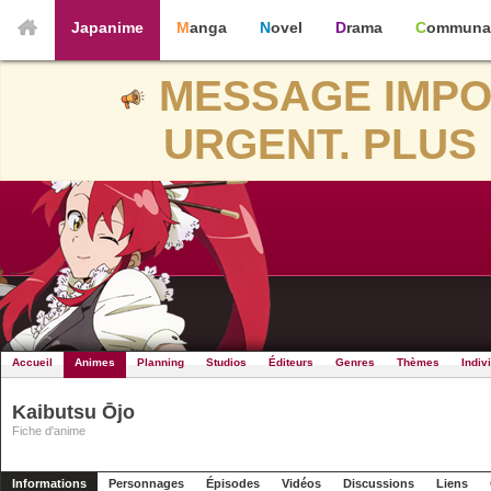
Japanime
Manga
Novel
Drama
Communa
MESSAGE IMPO
URGENT. PLUS 
Accueil
Animes
Planning
Studios
Éditeurs
Genres
Thèmes
Indiv
Kaibutsu Ōjo
Fiche d'anime
Informations
Personnages
Épisodes
Vidéos
Discussions
Liens