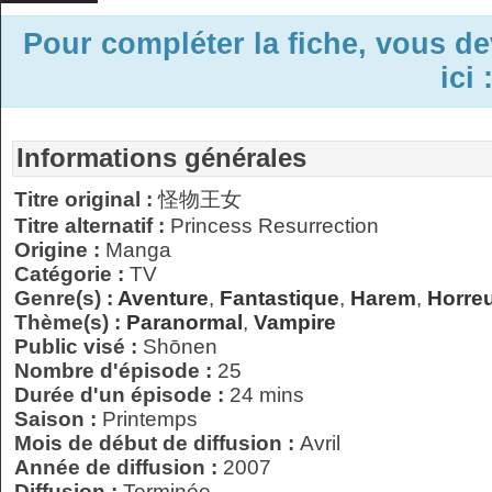
Pour compléter la fiche, vous d
ici 
Informations générales
Titre original :
怪物王女
Titre alternatif :
Princess Resurrection
Origine :
Manga
Catégorie :
TV
Genre(s) :
Aventure
,
Fantastique
,
Harem
,
Horre
Thème(s) :
Paranormal
,
Vampire
Public visé :
Shōnen
Nombre d'épisode :
25
Durée d'un épisode :
24 mins
Saison :
Printemps
Mois de début de diffusion :
Avril
Année de diffusion :
2007
Diffusion :
Terminée