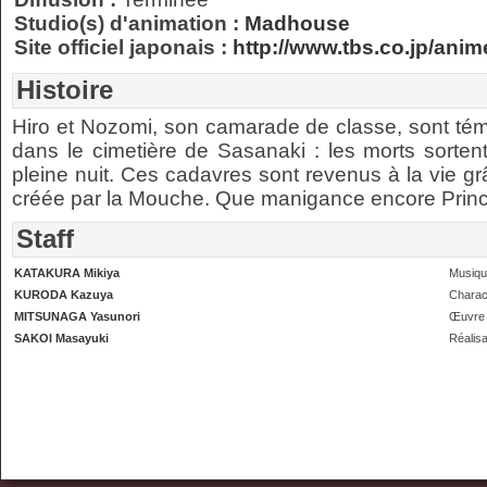
Studio(s) d'animation :
Madhouse
Site officiel japonais :
http://www.tbs.co.jp/anim
Histoire
Hiro et Nozomi, son camarade de classe, sont t
dans le cimetière de Sasanaki : les morts sorten
pleine nuit. Ces cadavres sont revenus à la vie grâ
créée par la Mouche. Que manigance encore Princ
Staff
KATAKURA Mikiya
Musiq
KURODA Kazuya
Charac
MITSUNAGA Yasunori
Œuvre 
SAKOI Masayuki
Réalisa