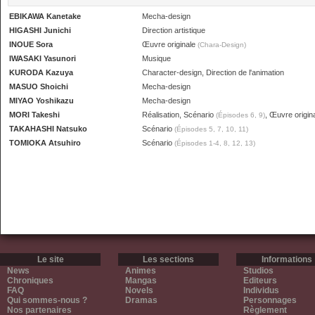
EBIKAWA Kanetake
Mecha-design
HIGASHI Junichi
Direction artistique
INOUE Sora
Œuvre originale
(Chara-Design)
IWASAKI Yasunori
Musique
KURODA Kazuya
Character-design, Direction de l'animation
MASUO Shoichi
Mecha-design
MIYAO Yoshikazu
Mecha-design
MORI Takeshi
Réalisation, Scénario
, Œuvre origin
(Épisodes 6, 9)
TAKAHASHI Natsuko
Scénario
(Épisodes 5, 7, 10, 11)
TOMIOKA Atsuhiro
Scénario
(Épisodes 1-4, 8, 12, 13)
Le site
Les sections
Informations
News
Animes
Studios
Chroniques
Mangas
Editeurs
FAQ
Novels
Individus
Qui sommes-nous ?
Dramas
Personnages
Nos partenaires
Règlement