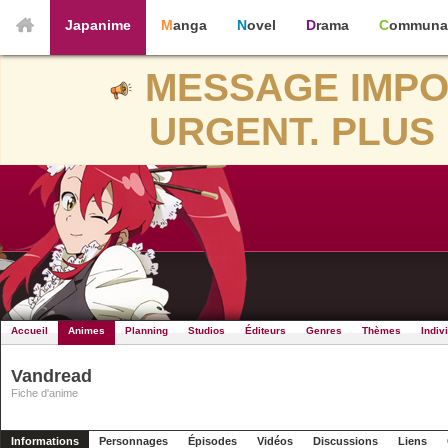
Japanime
Manga
Novel
Drama
Communa
MESSAGE IMPO
URGENT. PLUS 
Accueil
Animes
Planning
Studios
Éditeurs
Genres
Thèmes
Indiv
Vandread
Fiche d'anime
Informations
Personnages
Épisodes
Vidéos
Discussions
Liens