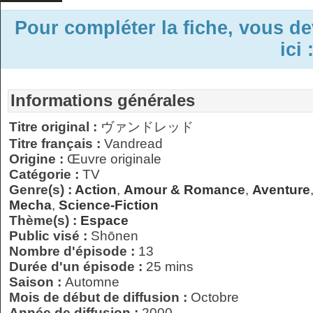
Pour compléter la fiche, vous d
ici 
Informations générales
Titre original :
ヴァンドレッド
Titre français :
Vandread
Origine :
Œuvre originale
Catégorie :
TV
Genre(s) :
Action
,
Amour & Romance
,
Aventure
Mecha
,
Science-Fiction
Thème(s) :
Espace
Public visé :
Shōnen
Nombre d'épisode :
13
Durée d'un épisode :
25 mins
Saison :
Automne
Mois de début de diffusion :
Octobre
Année de diffusion :
2000