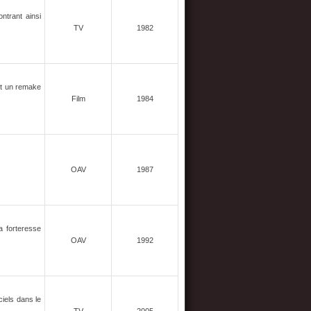
ntrant ainsi
TV
1982
st un remake
Film
1984
OAV
1987
a forteresse
OAV
1992
ciels dans le