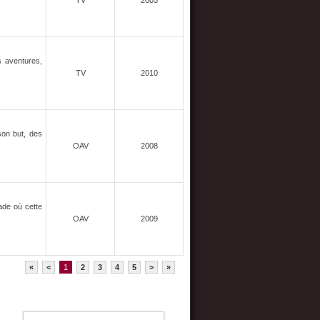
TV
2005
s aventures,
TV
2010
son but, des
OAV
2008
ade où cette
OAV
2009
«
<
1
2
3
4
5
>
»