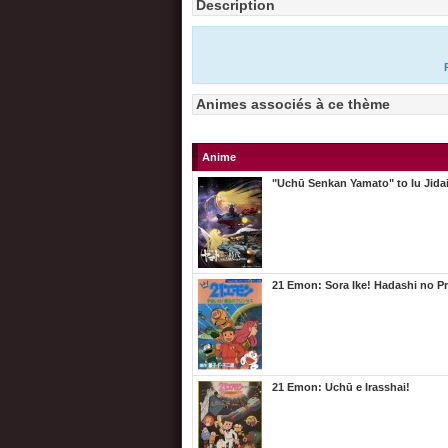
Description
Animes associés à ce thème
Anime
"Uchū Senkan Yamato" to Iu Jidai
21 Emon: Sora Ike! Hadashi no P
21 Emon: Uchū e Irasshai!