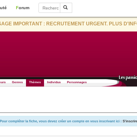
uté
Forum
AGE IMPORTANT : RECRUTEMENT URGENT. PLUS D'INF
eurs
Genres
Thèmes
Individus
Personnages
Pour compléter la fiche, vous devez créer un compte en vous inscrivant ici :
S'inscrir