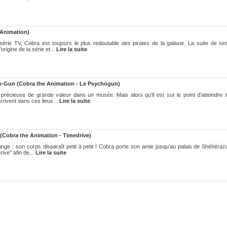
 Animation)
érie TV, Cobra est toujours le plus redoutable des pirates de la galaxie. La suite de se
origine de la série et...
Lire la suite
o-Gun (Cobra the Animation - Le Psychogun)
 précieuse de grande valeur dans un musée. Mais alors qu'il est sur le point d’atteindre 
rrivent dans ces lieux...
Lire la suite
(Cobra the Animation - Timedrive)
ange : son corps disparaît petit à petit ! Cobra porte son amie jusqu’au palais de Shéhéraz
rive" afin de...
Lire la suite