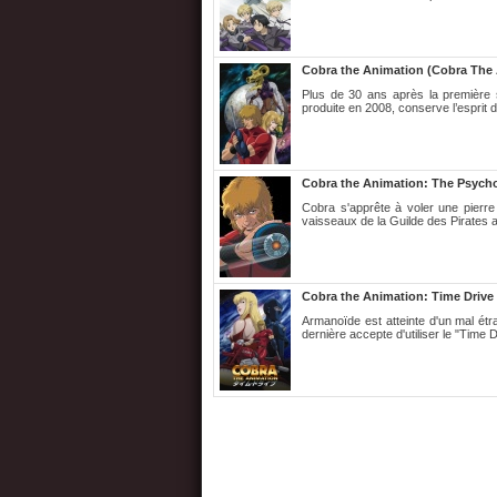
Cobra the Animation (Cobra The
Plus de 30 ans après la première s
produite en 2008, conserve l’esprit d’
Cobra the Animation: The Psych
Cobra s'apprête à voler une pierre
vaisseaux de la Guilde des Pirates a
Cobra the Animation: Time Drive 
Armanoïde est atteinte d'un mal étr
dernière accepte d'utiliser le "Time D