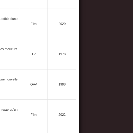
u côté d'une
Film
2020
es meilleurs
TV
1978
une nouvelle
OAV
1998
ontexte qu'un
Film
2022