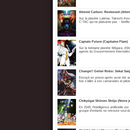
Altered Carbon: Resleeved (Alte
Sur la planète Latimar, Takeshi Kov
C-TAC qui ne plaisante pas. - Netflix
Captain Future (Capitaine Flam)
Sur la lointaine planète Mégara, d'
agents du Gouvernement Intersidéra
Change!! Getter Robo: Sekai Sai
Envoyé en prison après avoir été a
fois s’allier à ses camarades et pilo
Chikyūgai Shōnen Shōjo (Notre j
En 2045, l'intelligence artificielle 
groupe d'enfants se retrouve seul d