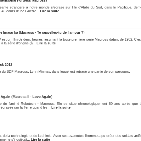
mensional Fortress Macross)
éante étrangère à notre monde s'écrase sur l'île d'Atalie du Sud, dans le Pacifique, démo
e. Au cours d'une Guerre...
Lire la suite
e Imasu ka (Macross - Te rappelles-tu de l'amour ?)
st un film de deux heures résumant la toute première série Macross datant de 1982. C’e
à la série d’origine (à...
Lire la suite
ack 2012
ole du SDF Macross, Lynn Minmay, dans lequel est retracé une partie de son parcours.
 Again (Macross II - Love Again)
te de l'animé Robotech - Macross. Elle se situe chronologiquement 80 ans après que l
écrasée sur la Terre quand les...
Lire la suite
 de la technologie et de la chimie. Avec ses avancées l'homme a pu créer des soldats artifi
ne ne s'inquiétait...
Lire la suite