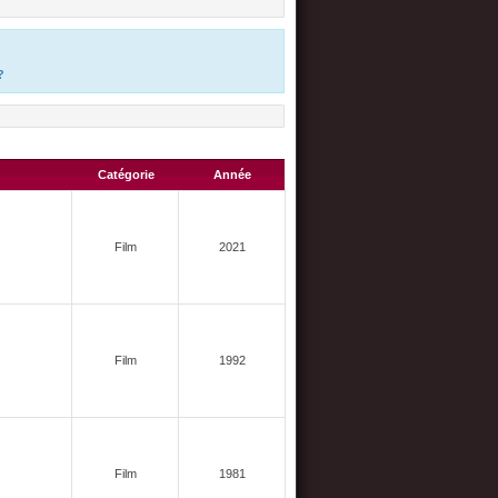
?
Catégorie
Année
Film
2021
Film
1992
Film
1981