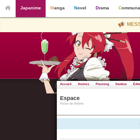
Japanime
Manga
Novel
Drama
Communa
MESS
Accueil
Animes
Planning
Studios
Édit
Espace
Fiche de thème