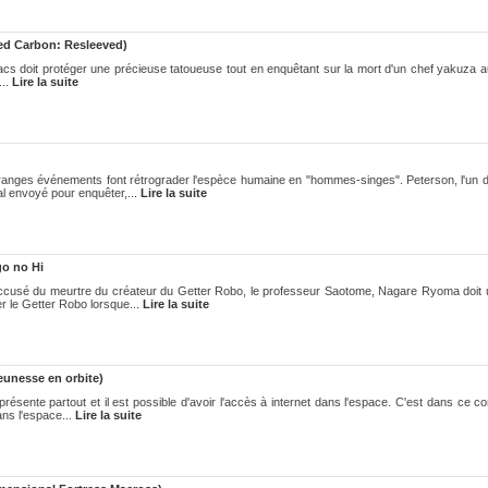
red Carbon: Resleeved)
acs doit protéger une précieuse tatoueuse tout en enquêtant sur la mort d'un chef yakuza a
...
Lire la suite
étranges événements font rétrograder l'espèce humaine en "hommes-singes". Peterson, l'un d
l envoyé pour enquêter,...
Lire la suite
go no Hi
ccusé du meurtre du créateur du Getter Robo, le professeur Saotome, Nagare Ryoma doit 
ter le Getter Robo lorsque...
Lire la suite
eunesse en orbite)
est présente partout et il est possible d'avoir l'accès à internet dans l'espace. C'est dans ce c
ans l'espace...
Lire la suite