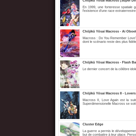
Chōjikū Yōsai Macross (Super Di
En 1999, une forteresse spatiale g
l'existence d'une race extraterrestr
Chōjikū Yōsai Macross - Ai Oboet
Macross : Do You Remember Love? e
dont le scénario reste des plus fidèle 
Chōjikū Yōsai Macross - Flash B
Le dernier concert de la célèbre id
Chōjikū Yōsai Macross II - Lovers
Macross II, Love Again est la sui
Superdimensionelle Macross se soit 
Cluster Edge
La guerre a permis le développement
but de combattre à leur place. Person