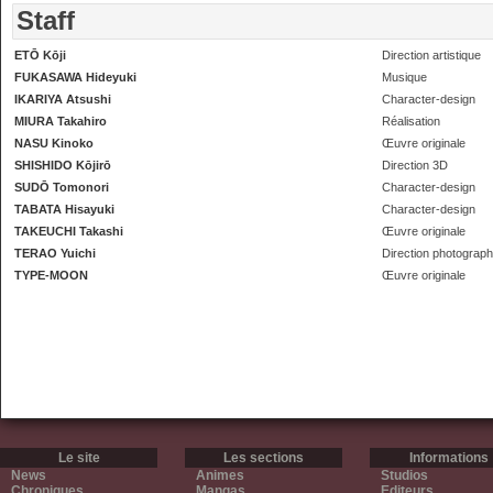
Staff
ETŌ Kōji
Direction artistique
FUKASAWA Hideyuki
Musique
IKARIYA Atsushi
Character-design
MIURA Takahiro
Réalisation
NASU Kinoko
Œuvre originale
SHISHIDO Kōjirō
Direction 3D
SUDŌ Tomonori
Character-design
TABATA Hisayuki
Character-design
TAKEUCHI Takashi
Œuvre originale
TERAO Yuichi
Direction photograph
TYPE-MOON
Œuvre originale
Le site
Les sections
Informations
News
Animes
Studios
Chroniques
Mangas
Editeurs