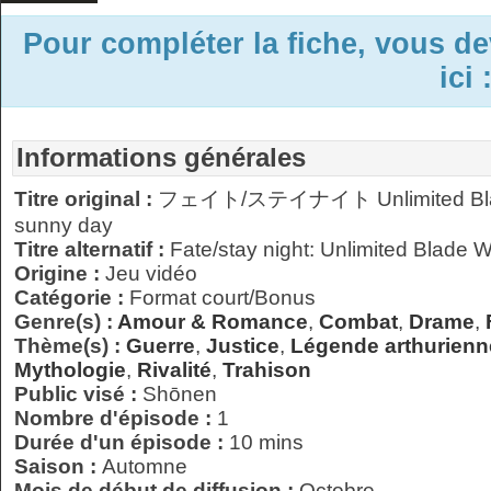
Pour compléter la fiche, vous d
ici 
Informations générales
Titre original :
フェイト/ステイナイト Unlimited Bla
sunny day
Titre alternatif :
Fate/stay night: Unlimited Blade
Origine :
Jeu vidéo
Catégorie :
Format court/Bonus
Genre(s) :
Amour & Romance
,
Combat
,
Drame
,
Thème(s) :
Guerre
,
Justice
,
Légende arthurienn
Mythologie
,
Rivalité
,
Trahison
Public visé :
Shōnen
Nombre d'épisode :
1
Durée d'un épisode :
10 mins
Saison :
Automne
Mois de début de diffusion :
Octobre