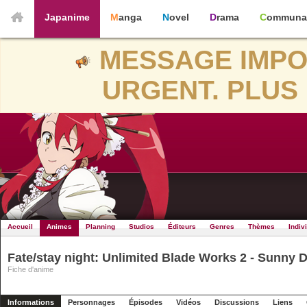
Japanime
Manga
Novel
Drama
Communa
MESSAGE IMPO
URGENT. PLUS 
Accueil
Animes
Planning
Studios
Éditeurs
Genres
Thèmes
Indiv
Fate/stay night: Unlimited Blade Works 2 - Sunny 
Fiche d'anime
Informations
Personnages
Épisodes
Vidéos
Discussions
Liens