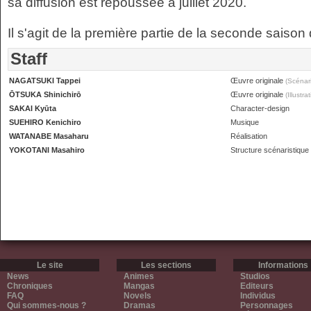
sa diffusion est repoussée à juillet 2020.
Il s'agit de la première partie de la seconde saison
Staff
NAGATSUKI Tappei
Œuvre originale
(Scénari
ŌTSUKA Shinichirō
Œuvre originale
(Illustra
SAKAI Kyūta
Character-design
SUEHIRO Kenichiro
Musique
WATANABE Masaharu
Réalisation
YOKOTANI Masahiro
Structure scénaristique
Le site
Les sections
Informations
News
Animes
Studios
Chroniques
Mangas
Editeurs
FAQ
Novels
Individus
Qui sommes-nous ?
Dramas
Personnages