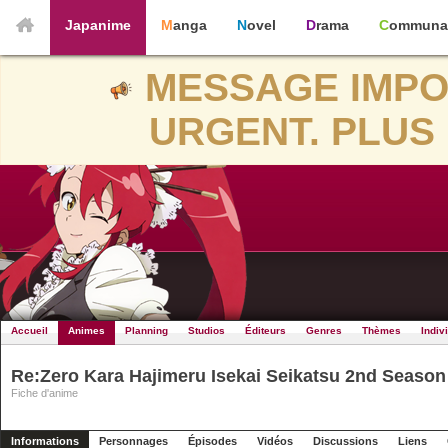
Japanime
Manga
Novel
Drama
Communa
MESSAGE IMPO
URGENT. PLUS 
Accueil
Animes
Planning
Studios
Éditeurs
Genres
Thèmes
Indiv
Re:Zero Kara Hajimeru Isekai Seikatsu 2nd Season 
Fiche d'anime
Informations
Personnages
Épisodes
Vidéos
Discussions
Liens