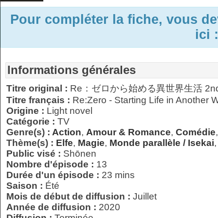
Pour compléter la fiche, vous d
ici 
Informations générales
Titre original :
Re：ゼロから始める異世界生活 2nd Se
Titre français :
Re:Zero - Starting Life in Another W
Origine :
Light novel
Catégorie :
TV
Genre(s) :
Action
,
Amour & Romance
,
Comédie
Thème(s) :
Elfe
,
Magie
,
Monde parallèle / Isekai
Public visé :
Shōnen
Nombre d'épisode :
13
Durée d'un épisode :
23 mins
Saison :
Été
Mois de début de diffusion :
Juillet
Année de diffusion :
2020
Diffusion :
Terminée