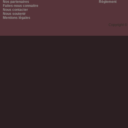
Nos partenaires
Règlement
Faites-nous connaitre
Nous contacter
Nous soutenir
Mentions légales
Copyright ©