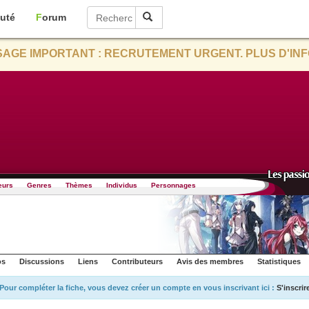
uté
Forum
AGE IMPORTANT : RECRUTEMENT URGENT. PLUS D'INF
eurs
Genres
Thèmes
Individus
Personnages
os
Discussions
Liens
Contributeurs
Avis des membres
Statistiques
Pour compléter la fiche, vous devez créer un compte en vous inscrivant ici :
S'inscrir