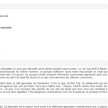
Specials
r-pouvoir
/
ndiale ne s'est pas déroulée de la même manière que la notre. Le 1er mai 1945 à Berlin,
eichskanzlei. Au même moment, un groupe d'officiers nazis tente d'accomplir un rituel qui
nir l'Ordre des 13 Lances. Ce groupe serait composé d'hommes surhumains apportant avec eux
e ne sait si le rituel fût réussi et ce que sont devenus les officiers concernés...
 dans la ville japonaise de Suwahara. C'est ici que vit Ren Fuji, un adolescent qui est
t agressé par son ami Shiro Yusa qui a failli le tuer... Depuis, il fait le même rêve toutes les
iers. Un jour, il se souvient des paroles de son ami qui disait que tous ceux qui restaient à
 et son rêve signifient ? De dangereux événements sont sur le point de se produire et Ren
 les 12 épisodes de la saison sont sortis à la télévision japonaise contrairement aux 6 autres