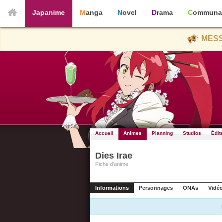
Japanime
Manga
Novel
Drama
Communa
MESS
Accueil
Animes
Planning
Studios
Édit
Dies Irae
Fiche d'anime
Informations
Personnages
ONAs
Vidé