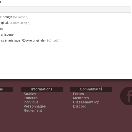
t.
r-design
(Animation)
iginale
(Chara-design)
on
 artistique
 scénaristique, Œuvre originale
(Scénario)
ns
Informations
Communauté
Studios
Forum
Editeurs
Membres
Individus
Classement Icp
Personnages
Discord
Règlement