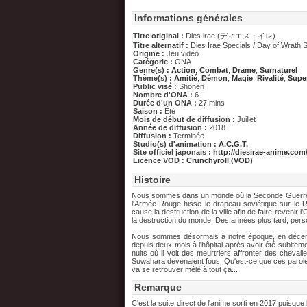
Informations générales
Titre original :
Dies irae (ディエス・イレ)
Titre alternatif :
Dies Irae Specials / Day of Wrath 
Origine :
Jeu vidéo
Catégorie :
ONA
Genre(s) :
Action
,
Combat
,
Drame
,
Surnaturel
Thème(s) :
Amitié
,
Démon
,
Magie
,
Rivalité
,
Supe
Public visé :
Shōnen
Nombre d'ONA :
6
Durée d'un ONA :
27 mins
Saison :
Été
Mois de début de diffusion :
Juillet
Année de diffusion :
2018
Diffusion :
Terminée
Studio(s) d'animation :
A.C.G.T.
Site officiel japonais :
http://diesirae-anime.com
Licence VOD :
Crunchyroll (VOD)
Histoire
Nous sommes dans un monde où la Seconde Guerre Mo
l'Armée Rouge hisse le drapeau soviétique sur le R
cause la destruction de la ville afin de faire reve
la destruction du monde. Des années plus tard, personn
Nous sommes désormais à notre époque, en décembre
depuis deux mois à l'hôpital après avoir été subitemen
nuits où il voit des meurtriers affronter des cheval
Suwahara devenaient fous. Qu'est-ce que ces paroles
va se retrouver mêlé à tout ça...
Remarque
C'est la suite direct de l'anime sorti en 2017 puisque