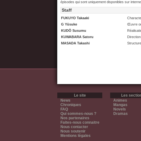
épisodes qui sont uniquement disponibles sur interne
Staff
FUKUYO Takaaki
Characte
G Yūsuke
Œuvre or
KUDŌ Susumu
Réalisati
KUWABARA Satoru
Direction
MASADA Takashi
Structure
Le site
Les sectio
News
Animes
Chroniques
Mangas
FAQ
Novels
Qui sommes-nous ?
Dramas
Nos partenaires
Faites-nous connaitre
Nous contacter
Nous soutenir
Mentions légales