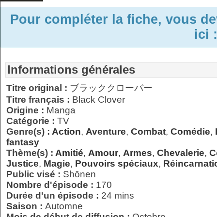
Pour compléter la fiche, vous d
ici 
Informations générales
Titre original :
ブラッククローバー
Titre français :
Black Clover
Origine :
Manga
Catégorie :
TV
Genre(s) :
Action
,
Aventure
,
Combat
,
Comédie
,
fantasy
Thème(s) :
Amitié
,
Amour
,
Armes
,
Chevalerie
,
C
Justice
,
Magie
,
Pouvoirs spéciaux
,
Réincarnati
Public visé :
Shōnen
Nombre d'épisode :
170
Durée d'un épisode :
24 mins
Saison :
Automne
Mois de début de diffusion :
Octobre