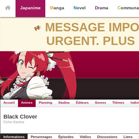
Japanime
Manga
Novel
Drama
Communa
MESSAGE IMPO
URGENT. PLUS 
Accueil
Animes
Planning
Studios
Éditeurs
Genres
Thèmes
Indiv
Black Clover
Fiche d'anime
Informations
Personnages
Épisodes
Vidéos
Discussions
Liens