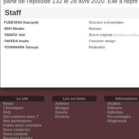
partir de l'épisode 132 le 28 avril 2020. Elle a reprit 
Staff
FUDEYASU Kazuyuki
Structure scénaristique
SEKI Minako
Musique
TABATA Yuki
Œuvre originale
(Dessins et scénar
TAKEDA Itsuko
Character-design
YOSHIHARA Tatsuya
Réalisation
Le site
Les sections
Informations
News
Animes
Studios
Chroniques
Mangas
Editeurs
FAQ
Novels
Individus
Qui sommes-nous ?
Dramas
Personnages
Nos partenaires
Règlement
Faites-nous connaitre
Nous contacter
Nous soutenir
Mentions légales