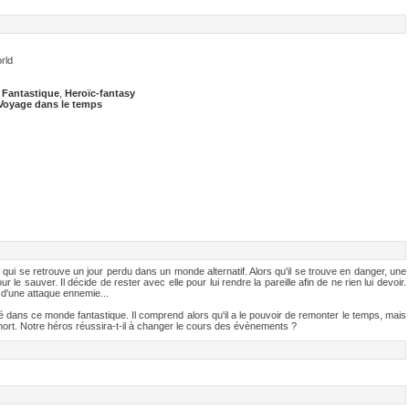
rld
,
Fantastique
,
Heroïc-fantasy
Voyage dans le temps
ui se retrouve un jour perdu dans un monde alternatif. Alors qu'il se trouve en danger, une
r le sauver. Il décide de rester avec elle pour lui rendre la pareille afin de ne rien lui devoir.
d'une attaque ennemie...
rrivé dans ce monde fantastique. Il comprend alors qu'il a le pouvoir de remonter le temps, mais
 mort. Notre héros réussira-t-il à changer le cours des évènements ?