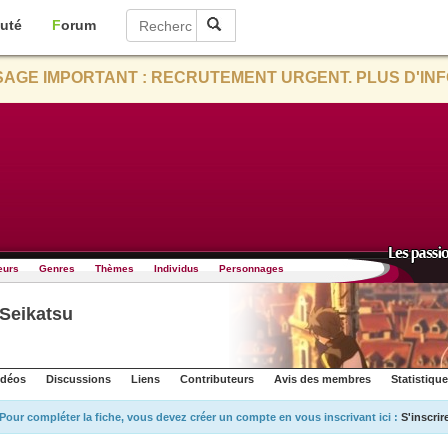
uté
Forum
AGE IMPORTANT : RECRUTEMENT URGENT. PLUS D'INF
eurs
Genres
Thèmes
Individus
Personnages
 Seikatsu
idéos
Discussions
Liens
Contributeurs
Avis des membres
Statistiqu
Pour compléter la fiche, vous devez créer un compte en vous inscrivant ici :
S'inscrir