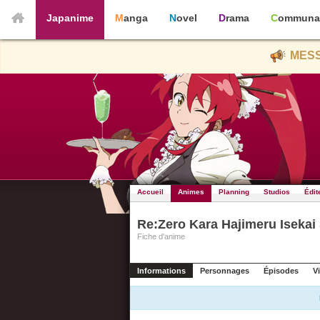
Japanime
Manga
Novel
Drama
Communa
MESS
Accueil
Animes
Planning
Studios
Édit
Re:Zero Kara Hajimeru Isekai
Fiche d'anime
Informations
Personnages
Épisodes
V