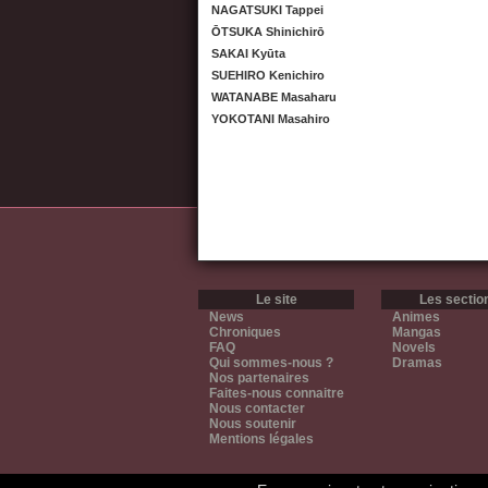
NAGATSUKI Tappei
ŌTSUKA Shinichirō
SAKAI Kyūta
SUEHIRO Kenichiro
WATANABE Masaharu
YOKOTANI Masahiro
Le site
Les sectio
News
Animes
Chroniques
Mangas
FAQ
Novels
Qui sommes-nous ?
Dramas
Nos partenaires
Faites-nous connaitre
Nous contacter
Nous soutenir
Mentions légales