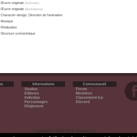
Œuvre originale
(Scénario)
Œuvre originale
(Illustrations)
Character-design, Direction de l'animation
Musique
Réalisation
Structure scénaristique
ns
Informations
Communauté
Studios
Forum
Editeurs
Membres
Individus
Classement Icp
Personnages
Discord
Règlement
Copyright © 2008-2026- Icotaku v3.1