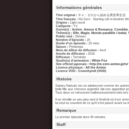
Informations générales
Titre original :
Ｒｅ：ゼロから始める異世界生活
Titre français :
Re:Zero - Starting Life in Another Wo
Origine :
Light novel
Catégorie :
TV
Genre(s) :
Action
,
Amour & Romance
,
Comédie
Thème(s) :
Elfe
,
Magie
,
Monde parallèle / Isekai
,
Public visé :
Shōnen
Nombre d'épisode :
25
Durée d'un épisode :
25 mins
Saison :
Printemps
Mois de début de diffusion :
Avril
Année de diffusion :
2016
Diffusion :
Terminée
Studio(s) d'animation :
White Fox
Site officiel japonais :
http://re-zero-anime.jp/tv/
Licence physique :
All the Anime
Licence VOD :
Crunchyroll (VOD)
Histoire
Subaru Natsuki est un adolescent comme les autres q
belle fille aux cheveux argentés fait son apparition pou
Tous deux se retrouvent malheureusement tués lors 
Il se réveille un peu plus tard à l'endroit où il est a
lui seul se souvient de ce qu'il s'est passé avant sa
Remarque
Le premier épisode dure 45 minutes.
Staff