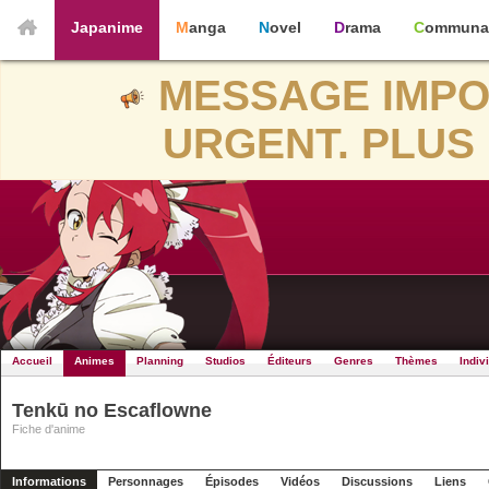
Japanime
Manga
Novel
Drama
Communa
MESSAGE IMPO
URGENT. PLUS 
Accueil
Animes
Planning
Studios
Éditeurs
Genres
Thèmes
Indiv
Tenkū no Escaflowne
Fiche d'anime
Informations
Personnages
Épisodes
Vidéos
Discussions
Liens