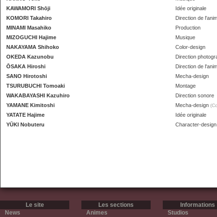
KAWAMORI Shōji
Idée originale
KOMORI Takahiro
Direction de l'ani
MINAMI Masahiko
Production
MIZOGUCHI Hajime
Musique
NAKAYAMA Shihoko
Color-design
OKEDA Kazunobu
Direction photogr
ŌSAKA Hiroshi
Direction de l'ani
SANO Hirotoshi
Mecha-design
TSURUBUCHI Tomoaki
Montage
WAKABAYASHI Kazuhiro
Direction sonore
YAMANE Kimitoshi
Mecha-design
(Co
YATATE Hajime
Idée originale
YŪKI Nobuteru
Character-design
Le site
Les sections
Informations
News
Animes
Studios