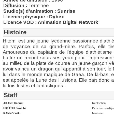
Diffusion :
Terminée
Studio(s) d'animation :
Sunrise
Licence physique :
Dybex
Licence VOD :
Animation Digital Network
Histoire
Hitomi est une jeune lycéenne passionnée d'athlé
de voyance de sa grand-mère. Parfois, elle tir
Amoureuse du capitaine de l'équipe d'athlétisme d
battre un record sous ses yeux pour l'impressionn
au milieu de la piste de course un jeune garçon v
avoir vaincu un dragon qui apparaît à son tour, l
lui dans le monde magique de Gaea. De là-bas, ell
est appelée la Lune des Illusions. Elle part donc
la fois tristes et fantastiques...
Staff
AKANE Kazuki
Réalisation
HIGASHI Junichi
Direction artistiqu
KANNO Yōko
Musique