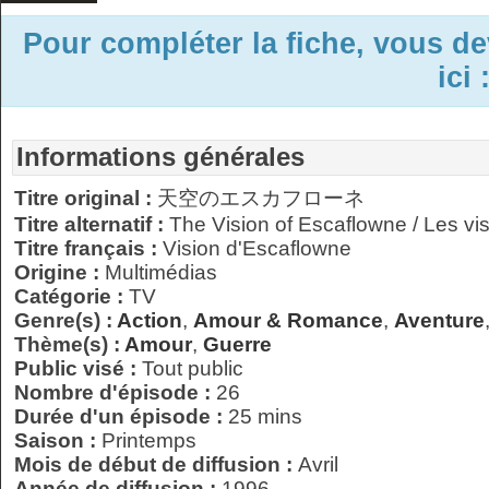
Pour compléter la fiche, vous d
ici 
Informations générales
Titre original :
天空のエスカフローネ
Titre alternatif :
The Vision of Escaflowne / Les vi
Titre français :
Vision d'Escaflowne
Origine :
Multimédias
Catégorie :
TV
Genre(s) :
Action
,
Amour & Romance
,
Aventure
Thème(s) :
Amour
,
Guerre
Public visé :
Tout public
Nombre d'épisode :
26
Durée d'un épisode :
25 mins
Saison :
Printemps
Mois de début de diffusion :
Avril
Année de diffusion :
1996