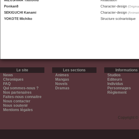
MIZUSHIMA Tsutomu
Réalisation
Ponkan8
Character-design
(Origina
SEKIGUCHI Kanami
Character-design
(Animat
YOKOTE Michiko
Structure scénaristique
Le site
Les sections
Informations
News
Animes
Studios
Chroniques
Mangas
Editeurs
FAQ
Novels
Individus
Qui sommes-nous ?
Dramas
Personnages
Nos partenaires
Règlement
Faites-nous connaitre
Nous contacter
Nous soutenir
Mentions légales
Copyright ©