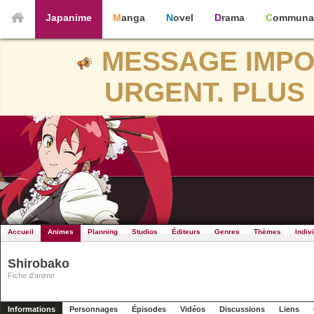
Japanime
Manga
Novel
Drama
Communa
MESSAGE IMPO
URGENT. PLUS 
Accueil
Animes
Planning
Studios
Éditeurs
Genres
Thèmes
Indiv
Shirobako
Fiche d'anime
Informations
Personnages
Épisodes
Vidéos
Discussions
Liens