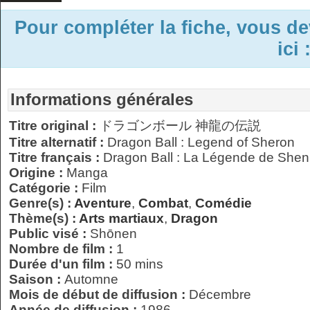
Pour compléter la fiche, vous d
ici 
Informations générales
Titre original :
ドラゴンボール 神龍の伝説
Titre alternatif :
Dragon Ball : Legend of Sheron
Titre français :
Dragon Ball : La Légende de Shen
Origine :
Manga
Catégorie :
Film
Genre(s) :
Aventure
,
Combat
,
Comédie
Thème(s) :
Arts martiaux
,
Dragon
Public visé :
Shōnen
Nombre de film :
1
Durée d'un film :
50 mins
Saison :
Automne
Mois de début de diffusion :
Décembre
Année de diffusion :
1986