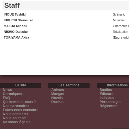
Staff
INOUE Toshiki
Scénario
KIKUCHI Shunsuke
Musique
MAEDA Minoru
Character-
NISHIO Daisuke
Réalisation
TORIYAMA Akira
Œuvre origi
Le site
Les sections
Informations
News
Animes
Studios
Chroniques
Mangas
Editeurs
FAQ
Novels
Individus
Qui sommes-nous ?
Dramas
Personnages
Nos partenaires
Règlement
Faites-nous connaitre
Nous contacter
Nous soutenir
Mentions légales