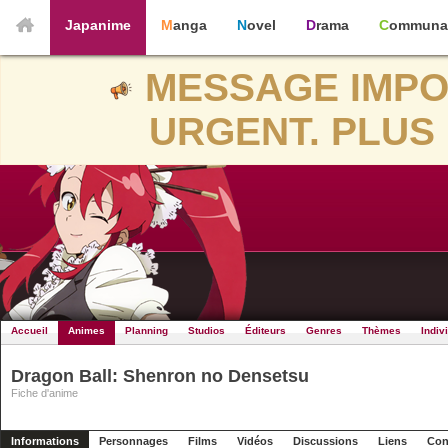
Japanime
Manga
Novel
Drama
Communa
MESSAGE IMPO
URGENT. PLUS 
Accueil
Animes
Planning
Studios
Éditeurs
Genres
Thèmes
Indiv
Dragon Ball: Shenron no Densetsu
Fiche d'anime
Informations
Personnages
Films
Vidéos
Discussions
Liens
Con