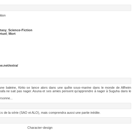
ion
tasy
,
Science-Fiction
rtuel
,
Mort
e.net/extra/
une baleine, Kirito se lance alors dans une quête sous-marine dans le monde de Alfheim
Leafa ne sait pas nager. Asuna et ses amies pensent qu'apprendre à nager à Suguha dans le
rsonne...
rcs de la série (SAO et ALO), mais comprendra aussi une partie inédite.
Character-design