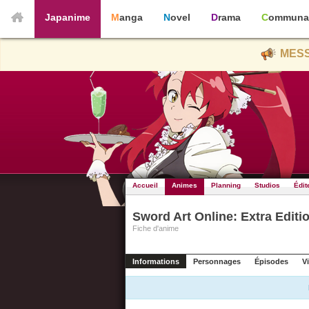
Japanime
Manga
Novel
Drama
Communa
MESS
Accueil
Animes
Planning
Studios
Édit
Sword Art Online: Extra Editi
Fiche d'anime
Informations
Personnages
Épisodes
V