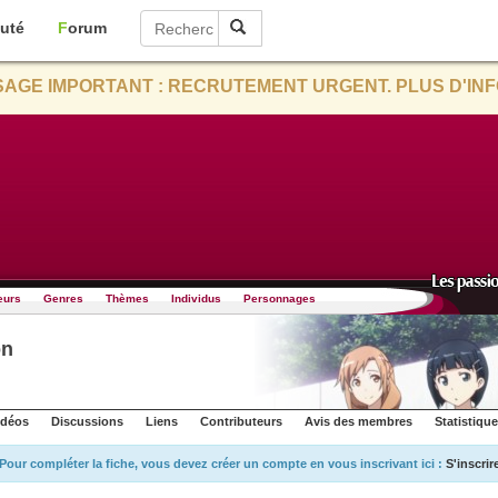
uté
Forum
AGE IMPORTANT : RECRUTEMENT URGENT. PLUS D'INF
eurs
Genres
Thèmes
Individus
Personnages
on
idéos
Discussions
Liens
Contributeurs
Avis des membres
Statistiqu
Pour compléter la fiche, vous devez créer un compte en vous inscrivant ici :
S'inscrir