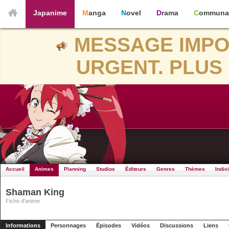
Japanime
Manga
Novel
Drama
Communa
MESSAGE IMPO
URGENT. PLUS 
Accueil
Animes
Planning
Studios
Éditeurs
Genres
Thèmes
Indiv
Shaman King
Fiche d'anime
Informations
Personnages
Épisodes
Vidéos
Discussions
Liens