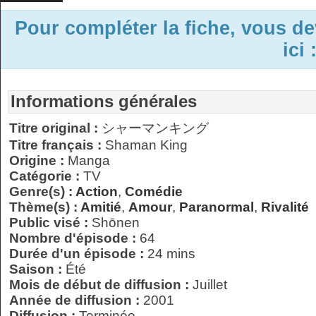
Pour compléter la fiche, vous d
ici 
Informations générales
Titre original :
シャーマンキング
Titre français :
Shaman King
Origine :
Manga
Catégorie :
TV
Genre(s) :
Action
,
Comédie
Thème(s) :
Amitié
,
Amour
,
Paranormal
,
Rivalité
Public visé :
Shōnen
Nombre d'épisode :
64
Durée d'un épisode :
24 mins
Saison :
Été
Mois de début de diffusion :
Juillet
Année de diffusion :
2001
Diffusion :
Terminée