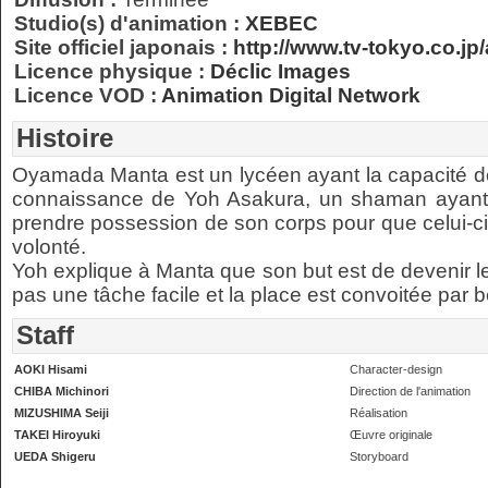
Studio(s) d'animation :
XEBEC
Site officiel japonais :
http://www.tv-tokyo.co.j
Licence physique :
Déclic Images
Licence VOD :
Animation Digital Network
Histoire
Oyamada Manta est un lycéen ayant la capacité de vo
connaissance de Yoh Asakura, un shaman ayant la
prendre possession de son corps pour que celui-ci
volonté.
Yoh explique à Manta que son but est de devenir l
pas une tâche facile et la place est convoitée par 
Staff
AOKI Hisami
Character-design
CHIBA Michinori
Direction de l'animation
MIZUSHIMA Seiji
Réalisation
TAKEI Hiroyuki
Œuvre originale
UEDA Shigeru
Storyboard