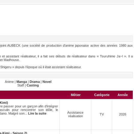
 rejoint AUBECK (une société de production d'anime japonaise active des années 1980 aux
et assistant réalisateur, il a fait ses débuts de réalisateur dans « Tsuruhime Ja~! ». Il a
t et Madhouse.
Shigeru » depuis l'époque où il était assistant réalisateur.
Anime |
Manga
|
Drama
|
Novel
Staff |
Casting
Métier
Catégorie
Année
Kimi)
re passer pour un garçon afin d’intégrer
sculin pour rencontrer son idôle, le
Assistance
Sano. Malgré son...
Lire la suite
TV
2026
réalisation
a-Kimi - Saison 2)