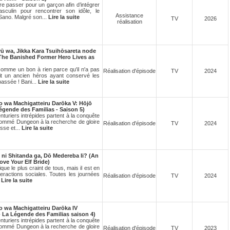
re passer pour un garçon afin d’intégrer
sculin pour rencontrer son idôle, le
Assistance
Sano. Malgré son...
Lire la suite
TV
2026
réalisation
ū wa, Jikka Kara Tsuihōsareta node
 (The Banished Former Hero Lives as
omme un bon à rien parce qu'il n'a pas
Réalisation d'épisode
TV
2024
ait un ancien héros ayant conservé les
passée ! Bani...
Lire la suite
 wa Machigatteiru Darōka V: Hōjō
gende des Familias - Saison 5)
nturiers intrépides partent à la conquête
nommé Dungeon à la recherche de gloire
Réalisation d'épisode
TV
2024
esse et...
Lire la suite
ni Shitanda ga, Dō Medereba Ii? (An
ve Your Elf Bride)
que le plus craint de tous, mais il est en
teractions sociales. Toutes les journées
Réalisation d'épisode
TV
2024
.
Lire la suite
 wa Machigatteiru Darōka IV
 La Légende des Familias saison 4)
nturiers intrépides partent à la conquête
nommé Dungeon à la recherche de gloire
Réalisation d'épisode
TV
2023