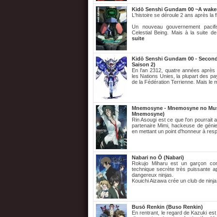
Kidō Senshi Gundam 00 ~A wakeni
L'histoire se déroule 2 ans après la
Un nouveau gouvernement pacif
Celestial Being. Mais à la suite de
suite
Kidō Senshi Gundam 00 - Second
Saison 2)
En l'an 2312, quatre années après 
les Nations Unies, la plupart des pa
de la Fédération Terrienne. Mais le 
Mnemosyne - Mnemosyne no Musu
Mnemosyne)
Rin Asougi est ce que l'on pourrait 
partenaire Mimi, hackeuse de génie
en mettant un point d'honneur à res
Nabari no Ō (Nabari)
Rokujo Miharu est un garçon com
technique secrète très puissante a
dangereux ninjas.
Kouichi Aizawa crée un club de ninja
Busō Renkin (Buso Renkin)
En rentrant, le regard de Kazuki est