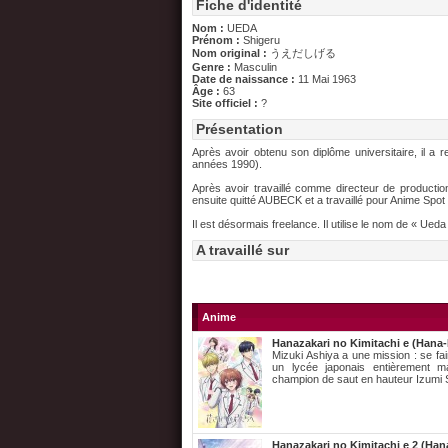
Fiche d'identité
Nom :
UEDA
Prénom :
Shigeru
Nom original :
うえだしげる
Genre :
Masculin
Date de naissance :
11 Mai 1963
Âge :
63
Site officiel :
?
Présentation
Après avoir obtenu son diplôme universitaire, il a
années 1990).
Après avoir travaillé comme directeur de production 
ensuite quitté AUBECK et a travaillé pour Anime Spo
Il est désormais freelance. Il utilise le nom de « Ueda 
A travaillé sur
Anime
Hanazakari no Kimitachi e (Hana-
Mizuki Ashiya a une mission : se fai
un lycée japonais entièrement ma
champion de saut en hauteur Izumi 
Hanazakari no Kimitachi e 2 (Han