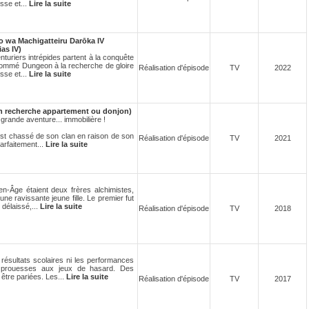
esse et...
Lire la suite
 wa Machigatteiru Darōka IV
as IV)
nturiers intrépides partent à la conquête
nommé Dungeon à la recherche de gloire
Réalisation d'épisode
TV
2022
esse et...
Lire la suite
n recherche appartement ou donjon)
rande aventure... immobilière !
, est chassé de son clan en raison de son
Réalisation d'épisode
TV
2021
arfaitement...
Lire la suite
n-Âge étaient deux frères alchimistes,
 ravissante jeune fille. Le premier fut
 délaissé,...
Lire la suite
Réalisation d'épisode
TV
2018
 résultats scolaires ni les performances
s prouesses aux jeux de hasard. Des
être pariées. Les...
Lire la suite
Réalisation d'épisode
TV
2017