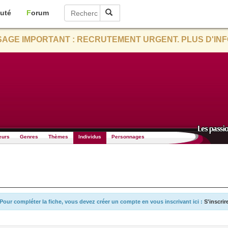
uté
Forum
AGE IMPORTANT : RECRUTEMENT URGENT. PLUS D'INF
eurs
Genres
Thèmes
Individus
Personnages
Pour compléter la fiche, vous devez créer un compte en vous inscrivant ici :
S'inscrir