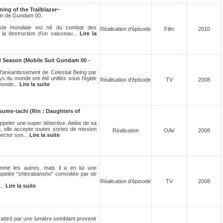
ng of the Trailblazer~
 fin de Gundam 00.
iste mondiale est né du combat des
Réalisation d'épisode
Film
2010
 la destruction d'un vaisseau...
Lire la
 Season (Mobile Suit Gundam 00 -
l'anéantissement de Celestial Being par
ys du monde ont été unifiés sous l'égide
Réalisation d'épisode
TV
2008
monde...
Lire la suite
me-tachi (Rin : Daughters of
appeler une super détective. Aidée de sa
, elle accepte toutes sortes de mission
Réalisation
OAV
2008
pecter son...
Lire la suite
me les autres, mais il a en lui une
ppelée "shinrabansho" convoitée par de
Réalisation d'épisode
TV
2008
...
Lire la suite
 attiré par une lumière semblant provenir