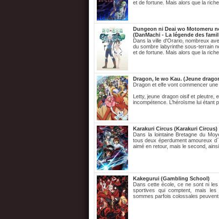
et de fortune. Mais alors que la rich
Dungeon ni Deai wo Motomeru no
(DanMachi - La légende des famili
Dans la ville d'Orario, nombreux ave
du sombre labyrinthe sous-terrain 
et de fortune. Mais alors que la rich
Dragon, Ie wo Kau. (Jeune drago
Dragon et elfe vont commencer une g
Letty, jeune dragon oisif et pleutre
incompétence. L’héroïsme lui étant p
Karakuri Circus (Karakuri Circus)
Dans la lointaine Bretagne du Moye
tous deux éperdument amoureux d´une
aimé en retour, mais le second, ainsi
Kakegurui (Gambling School)
Dans cette école, ce ne sont ni les
sportives qui comptent, mais le
sommes parfois colossales peuvent 