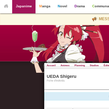
Japanime
Manga
Novel
Drama
Communa
MESS
Accueil
Animes
Planning
Studios
Édit
UEDA Shigeru
Fiche d'individu