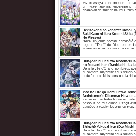
Mizuki Ashiya a une mission : se fai
un lycée japonais entièrement ma
champion de saut en hauteur Izumi 
Dekisokonai to Yobareta Moto Eiy
Suki Katte ni Ikiru Koto ni Shita
He Pleases)
"Allen, un jeune homme considéré c
reçu le ""Don"" de Dieu, est en f
souvenirs et les pouvoirs de sa vie 
Dungeon ni Deai wo Motomeru no
no Megami-hen (DanMachi - La Lé
Dans la ville d'Orario, nombreux ave
du sombre labyrinthe sous-terrain 
et de fortune. Mais alors que la rich
Maō no Ore ga Dorei Elf wo Yome 
Archdemon's Dilemma: How to Lo
Zagan est peut-être le sorcier maléfi
dessous de tout quand il s’agit d'in
passées à étudier les arts les plus..
Dungeon ni Deai wo Motomeru no
Shinshō Yakusai-hen (DanMachi -
Dans la ville d'Orario, nombreux ave
du sombre labyrinthe sous-terrain 