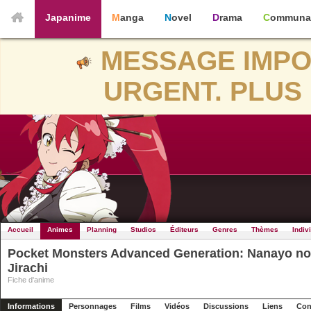
Japanime
Manga
Novel
Drama
Communa
MESSAGE IMPO
URGENT. PLUS 
Accueil
Animes
Planning
Studios
Éditeurs
Genres
Thèmes
Indiv
Pocket Monsters Advanced Generation: Nanayo no
Jirachi
Fiche d'anime
Informations
Personnages
Films
Vidéos
Discussions
Liens
Con