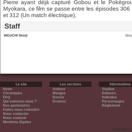
Pierre ayant déjà capturé Gobou et le Pokégroup
Myokara, ce film se passe entre les épisodes 306 
et 312 (Un match électrique).
Staff
HIGUCHI Shinji
Stor
Le site
Les sections
Informations
News
Animes
Studios
Chroniques
Mangas
Editeurs
FAQ
Novels
Individus
Qui sommes-nous ?
Dramas
Personnages
Nos partenaires
Règlement
Faites-nous connaitre
Nous contacter
Nous soutenir
Mentions légales
Copyright ©