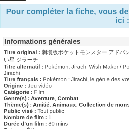
Pour compléter la fiche, vous d
ici 
Informations générales
Titre original :
劇場版ポケットモンスター アドバ
い星 ジラーチ
Titre alternatif :
Pokémon: Jirachi Wish Maker / P
Jirachi
Titre français :
Pokémon : Jirachi, le génie des v
Origine :
Jeu vidéo
Catégorie :
Film
Genre(s) :
Aventure
,
Combat
Thème(s) :
Amitié
,
Animaux
,
Collection de mon
Public visé :
Tout public
Nombre de film :
1
Durée d'un film :
80 mins