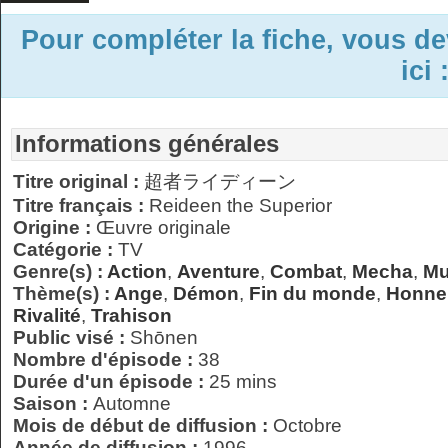
Pour compléter la fiche, vous d
ici 
Informations générales
Titre original :
超者ライディーン
Titre français :
Reideen the Superior
Origine :
Œuvre originale
Catégorie :
TV
Genre(s) :
Action
,
Aventure
,
Combat
,
Mecha
,
Mu
Thème(s) :
Ange
,
Démon
,
Fin du monde
,
Honne
Rivalité
,
Trahison
Public visé :
Shōnen
Nombre d'épisode :
38
Durée d'un épisode :
25 mins
Saison :
Automne
Mois de début de diffusion :
Octobre
Année de diffusion :
1996