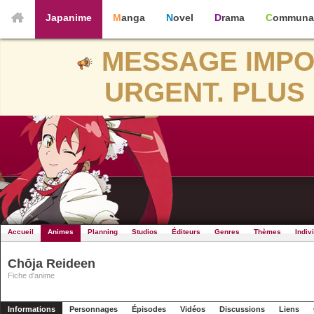
Japanime
Manga
Novel
Drama
Communa
MESSAGE IMPO
URGENT. PLUS 
Accueil
Animes
Planning
Studios
Éditeurs
Genres
Thèmes
Indiv
Chōja Reideen
Fiche d'anime
Informations
Personnages
Épisodes
Vidéos
Discussions
Liens