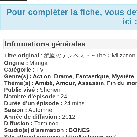
Pour compléter la fiche, vous d
ici 
Informations générales
Titre original :
絶園のテンペスト ~The Civilization B
Origine :
Manga
Catégorie :
TV
Genre(s) :
Action
,
Drame
,
Fantastique
,
Mystère
Thème(s) :
Amitié
,
Amour
,
Assassin
,
Fin du mo
Public visé :
Shōnen
Nombre d'épisode :
24
Durée d'un épisode :
24 mins
Saison :
Automne
Année de diffusion :
2012
Diffusion :
Terminée
Studio(s) d'animation :
BONES
Site officiel japonais :
http://zetsuen.net/