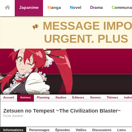
Japanime
Manga
Novel
Drama
Communa
MESSAGE IMPO
URGENT. PLUS 
Accueil
Animes
Planning
Studios
Éditeurs
Genres
Thèmes
Indiv
Zetsuen no Tempest ~The Civilization Blaster~
Fiche d'anime
Informations
Personnages
Épisodes
Vidéos
Discussions
Liens