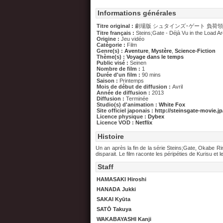
Informations générales
Titre original :
劇場版 シュタインズ･ゲート 負荷
Titre français :
Steins;Gate - Déjà Vu in the Load A
Origine :
Jeu vidéo
Catégorie :
Film
Genre(s) :
Aventure
,
Mystère
,
Science-Fiction
Thème(s) :
Voyage dans le temps
Public visé :
Seinen
Nombre de film :
1
Durée d'un film :
90 mins
Saison :
Printemps
Mois de début de diffusion :
Avril
Année de diffusion :
2013
Diffusion :
Terminée
Studio(s) d'animation :
White Fox
Site officiel japonais :
http://steinsgate-movie.jp
Licence physique :
Dybex
Licence VOD :
Netflix
Histoire
Un an après la fin de la série Steins;Gate, Okabe Rint
disparait. Le film raconte les péripéties de Kurisu e
Staff
HAMASAKI Hiroshi
HANADA Jukki
SAKAI Kyūta
SATŌ Takuya
WAKABAYASHI Kanji