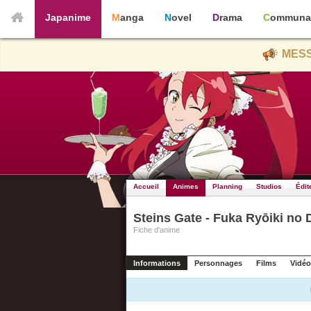
Japanime
Manga
Novel
Drama
Communa
MESS
Accueil
Animes
Planning
Studios
Édit
Steins Gate - Fuka Ryōiki no 
Fiche d'anime
Informations
Personnages
Films
Vidéo