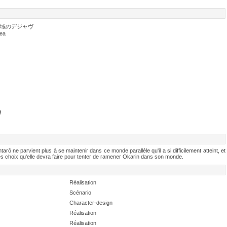
領域のデジャヴ
rea
/
arō ne parvient plus à se maintenir dans ce monde parallèle qu'il a si difficilement atteint, et
t les choix qu'elle devra faire pour tenter de ramener Okarin dans son monde.
Réalisation
Scénario
Character-design
Réalisation
Réalisation