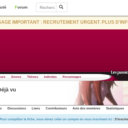
uté
Forum
AGE IMPORTANT : RECRUTEMENT URGENT. PLUS D'INF
eurs
Genres
Thèmes
Individus
Personnages
Déjà vu
s
Discussions
Liens
Contributeurs
Avis des membres
Statistiques
Pour compléter la fiche, vous devez créer un compte en vous inscrivant ici :
S'inscrir