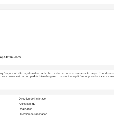
mps-lefilm.com/
'au jour où elle reçoit un don particulier : celui de pouvoir traverser le temps. Tout devient
s des choses est un don parfois bien dangereux, surtout lorsqu'il faut apprendre à vivre sans
Direction de l'animation
Animation 3D
Réalisation
Direction de l'animation