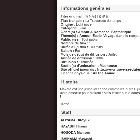
Informations générales
Titre original :
時をかける少女
Titre français :
La Traversée du temps
Origine :
Light novel
Catégorie :
Film
Genre(s) :
Amour & Romance
,
Fantastique
Thème(s) :
Amour
,
École
,
Voyage dans le temps
Public visé :
Tout public
Nombre de film :
1
Durée d'un film :
100 mins
Saison :
Été
Mois de début de diffusion :
Juillet
Année de diffusion :
2006
Diffusion :
Terminée
Studio(s) d'animation :
Madhouse
Site officiel japonais :
http://www.traverseedute
Licence physique :
All the Anime
Histoire
Makoto est une jeune lycéenne comme les autres, jusqu
alors possible pour Makoto ! Mais influer sur le cour
!
-Kazé-
Staff
AOYAMA Hiroyuki
HAYASHI Hiromi
HOSODA Mamoru
ISHIHAMA Masashi