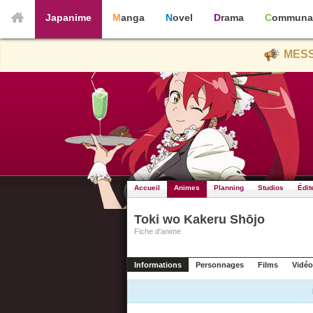
Japanime
Manga
Novel
Drama
Communa
MESS
Accueil
Animes
Planning
Studios
Édit
Toki wo Kakeru Shōjo
Fiche d'anime
Informations
Personnages
Films
Vidéo