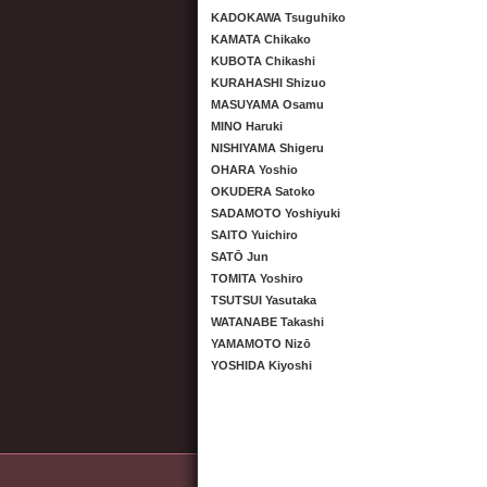
KADOKAWA Tsuguhiko
KAMATA Chikako
KUBOTA Chikashi
KURAHASHI Shizuo
MASUYAMA Osamu
MINO Haruki
NISHIYAMA Shigeru
OHARA Yoshio
OKUDERA Satoko
SADAMOTO Yoshiyuki
SAITO Yuichiro
SATŌ Jun
TOMITA Yoshiro
TSUTSUI Yasutaka
WATANABE Takashi
YAMAMOTO Nizō
YOSHIDA Kiyoshi