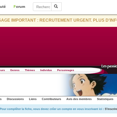
uté
Forum
AGE IMPORTANT : RECRUTEMENT URGENT. PLUS D'INF
eurs
Genres
Thèmes
Individus
Personnages
s
Discussions
Liens
Contributeurs
Avis des membres
Statistiques
Pour compléter la fiche, vous devez créer un compte en vous inscrivant ici :
S'inscrir